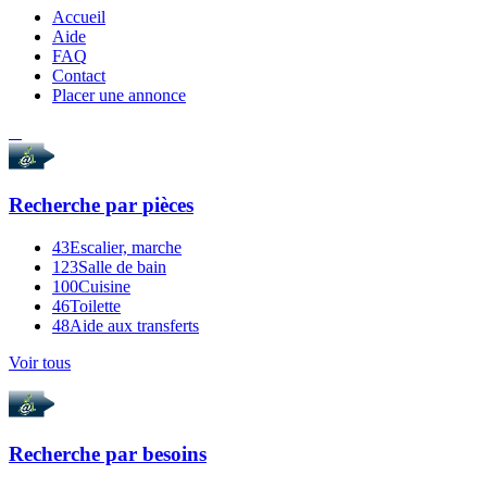
Accueil
Aide
FAQ
Contact
Placer une annonce
Recherche par
pièces
43
Escalier, marche
123
Salle de bain
100
Cuisine
46
Toilette
48
Aide aux transferts
Voir tous
Recherche par
besoins