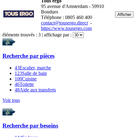
Tous ergo
95 avenue d'Amsterdam - 59910
Bondues
Afficher
Téléphone : 0805 460 400
contact@tousergo.direct
-
https://www.tousergo.com
éléments trouvés :
3
| affichage par :
Recherche par
pièces
43
Escalier, marche
123
Salle de bain
100
Cuisine
46
Toilette
48
Aide aux transferts
Voir tous
Recherche par
besoins