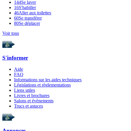
144
Se laver
16
S'habiller
46
Aller aux toilettes
60
Se transférer
80
Se déplacer
Voir tous
S'informer
Aide
FAQ
Informations sur les aides techniques
Législations et règlementations
Liens utiles
Livres et brochures
Salons et évènements
Trucs et astuces
Annonces