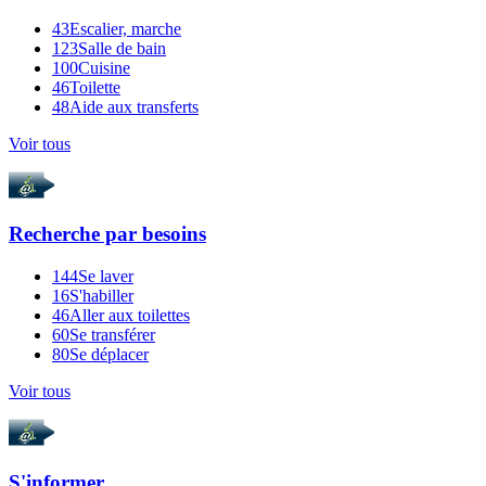
43
Escalier, marche
123
Salle de bain
100
Cuisine
46
Toilette
48
Aide aux transferts
Voir tous
Recherche par
besoins
144
Se laver
16
S'habiller
46
Aller aux toilettes
60
Se transférer
80
Se déplacer
Voir tous
S'informer