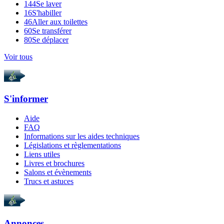
144
Se laver
16
S'habiller
46
Aller aux toilettes
60
Se transférer
80
Se déplacer
Voir tous
S'informer
Aide
FAQ
Informations sur les aides techniques
Législations et règlementations
Liens utiles
Livres et brochures
Salons et évènements
Trucs et astuces
Annonces