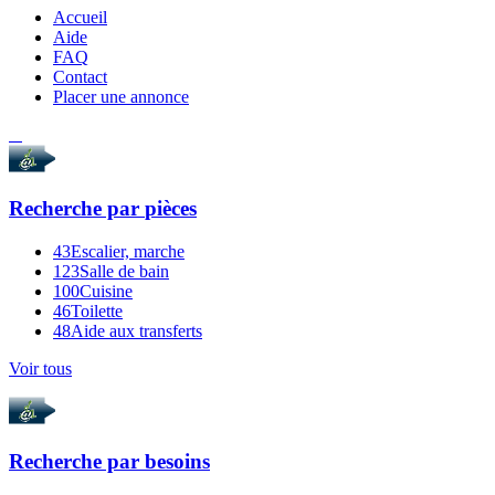
Accueil
Aide
FAQ
Contact
Placer une annonce
Recherche par
pièces
43
Escalier, marche
123
Salle de bain
100
Cuisine
46
Toilette
48
Aide aux transferts
Voir tous
Recherche par
besoins