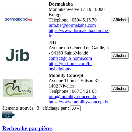
Dormakaba
Monnikenwerve 17-19 - 8000
Brugge
Téléphone : 050/45.15.70
Afficher
info.be@dormakaba.com
-
https://www.dormakaba.com/be-
fr
JIB
Avenue du Général de Gaulle, 5
- 94160 Saint-Mandé
Afficher
contact@jib-home.com
-
https://jib-home.com/fr-
be/belgique/
Mobility Concept
Avenue Thomas Edison 31 -
1402 Nivelles
Afficher
Téléphone : 067 34 21 05
info@mobility-concept.be
-
https://www.mobility-concept.be
éléments trouvés :
3
| affichage par :
Recherche par
pièces