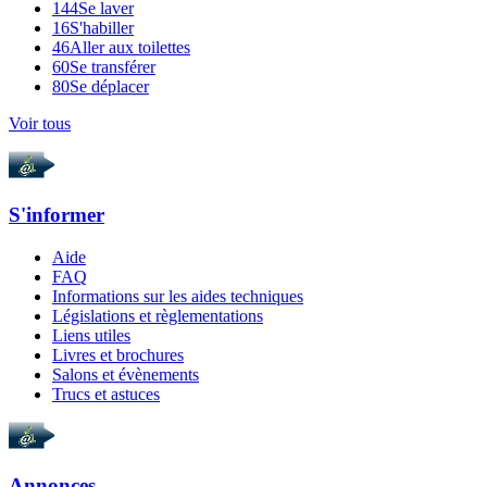
144
Se laver
16
S'habiller
46
Aller aux toilettes
60
Se transférer
80
Se déplacer
Voir tous
S'informer
Aide
FAQ
Informations sur les aides techniques
Législations et règlementations
Liens utiles
Livres et brochures
Salons et évènements
Trucs et astuces
Annonces