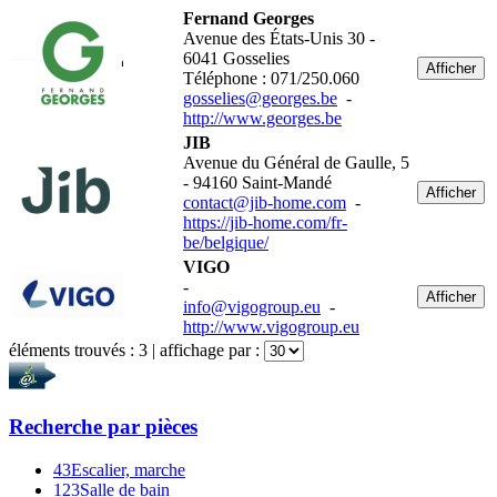
Fernand Georges
Avenue des États-Unis 30 -
6041 Gosselies
Afficher
Téléphone : 071/250.060
gosselies@georges.be
-
http://www.georges.be
JIB
Avenue du Général de Gaulle, 5
- 94160 Saint-Mandé
Afficher
contact@jib-home.com
-
https://jib-home.com/fr-
be/belgique/
VIGO
-
Afficher
info@vigogroup.eu
-
http://www.vigogroup.eu
éléments trouvés :
3
| affichage par :
Recherche par
pièces
43
Escalier, marche
123
Salle de bain