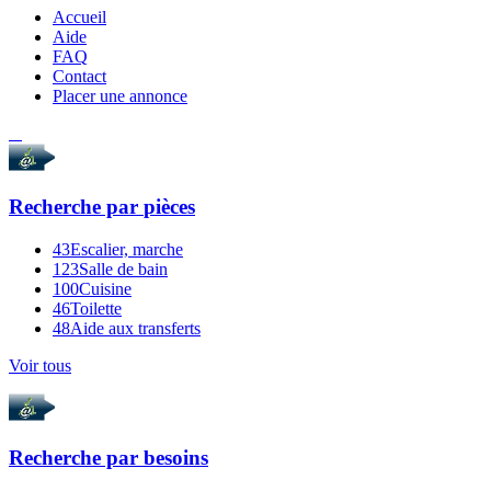
Accueil
Aide
FAQ
Contact
Placer une annonce
Recherche par
pièces
43
Escalier, marche
123
Salle de bain
100
Cuisine
46
Toilette
48
Aide aux transferts
Voir tous
Recherche par
besoins