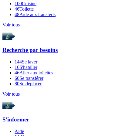
100
Cuisine
46
Toilette
48
Aide aux transferts
Voir tous
Recherche par
besoins
144
Se laver
16
S'habiller
46
Aller aux toilettes
60
Se transférer
80
Se déplacer
Voir tous
S'informer
Aide