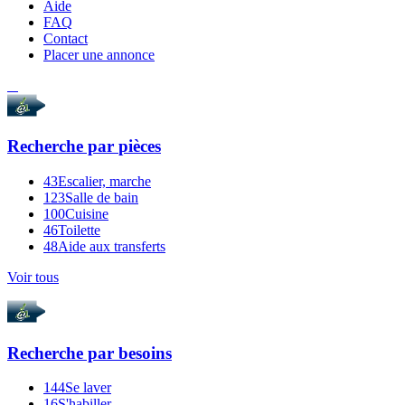
Aide
FAQ
Contact
Placer une annonce
Recherche par
pièces
43
Escalier, marche
123
Salle de bain
100
Cuisine
46
Toilette
48
Aide aux transferts
Voir tous
Recherche par
besoins
144
Se laver
16
S'habiller