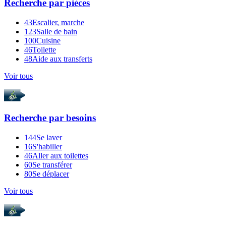
Recherche par
pièces
43
Escalier, marche
123
Salle de bain
100
Cuisine
46
Toilette
48
Aide aux transferts
Voir tous
Recherche par
besoins
144
Se laver
16
S'habiller
46
Aller aux toilettes
60
Se transférer
80
Se déplacer
Voir tous