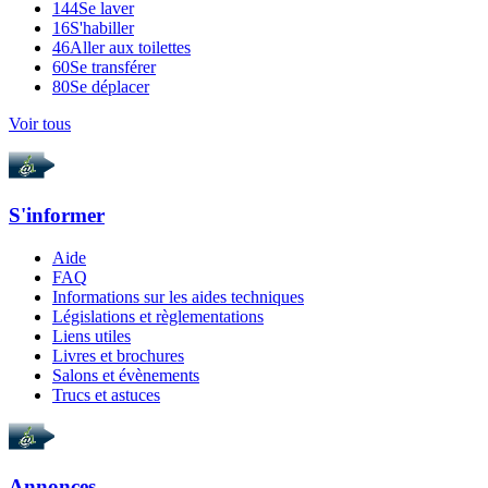
144
Se laver
16
S'habiller
46
Aller aux toilettes
60
Se transférer
80
Se déplacer
Voir tous
S'informer
Aide
FAQ
Informations sur les aides techniques
Législations et règlementations
Liens utiles
Livres et brochures
Salons et évènements
Trucs et astuces
Annonces