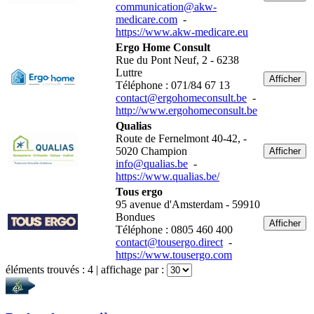
communication@akw-
medicare.com
-
https://www.akw-medicare.eu
Ergo Home Consult
Rue du Pont Neuf, 2 - 6238
Luttre
Afficher
Téléphone : 071/84 67 13
contact@ergohomeconsult.be
-
http://www.ergohomeconsult.be
Qualias
Route de Fernelmont 40-42, -
5020 Champion
Afficher
info@qualias.be
-
https://www.qualias.be/
Tous ergo
95 avenue d'Amsterdam - 59910
Bondues
Afficher
Téléphone : 0805 460 400
contact@tousergo.direct
-
https://www.tousergo.com
éléments trouvés :
4
| affichage par :