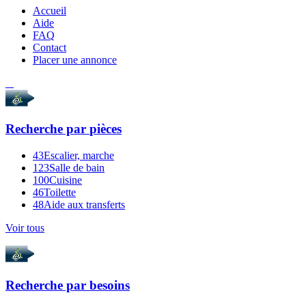
Accueil
Aide
FAQ
Contact
Placer une annonce
Recherche par
pièces
43
Escalier, marche
123
Salle de bain
100
Cuisine
46
Toilette
48
Aide aux transferts
Voir tous
Recherche par
besoins