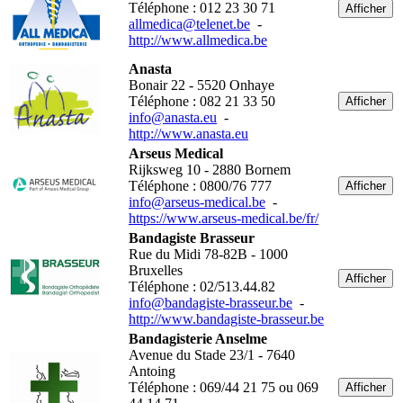
Téléphone : 012 23 30 71
Afficher
allmedica@telenet.be
-
http://www.allmedica.be
Anasta
Bonair 22 - 5520 Onhaye
Téléphone : 082 21 33 50
Afficher
info@anasta.eu
-
http://www.anasta.eu
Arseus Medical
Rijksweg 10 - 2880 Bornem
Téléphone : 0800/76 777
Afficher
info@arseus-medical.be
-
https://www.arseus-medical.be/fr/
Bandagiste Brasseur
Rue du Midi 78-82B - 1000
Bruxelles
Afficher
Téléphone : 02/513.44.82
info@bandagiste-brasseur.be
-
http://www.bandagiste-brasseur.be
Bandagisterie Anselme
Avenue du Stade 23/1 - 7640
Antoing
Téléphone : 069/44 21 75 ou 069
Afficher