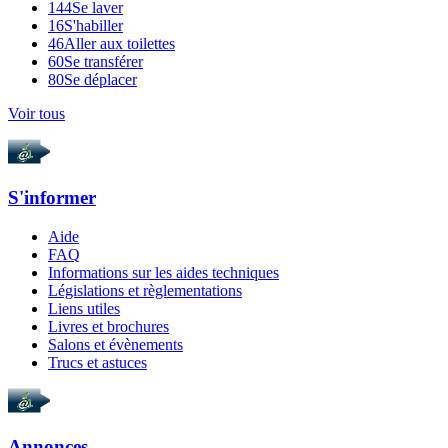
144
Se laver
16
S'habiller
46
Aller aux toilettes
60
Se transférer
80
Se déplacer
Voir tous
S'informer
Aide
FAQ
Informations sur les aides techniques
Législations et règlementations
Liens utiles
Livres et brochures
Salons et évènements
Trucs et astuces
Annonces