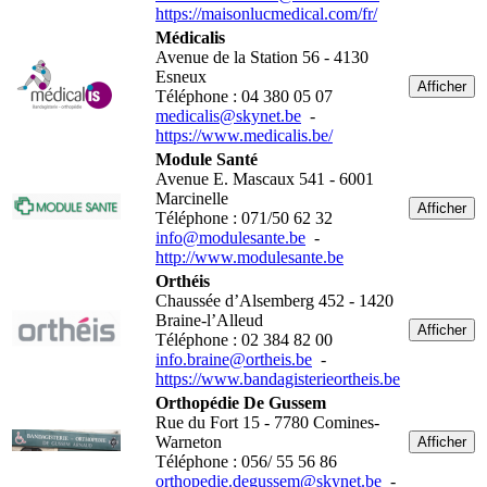
https://maisonlucmedical.com/fr/
Médicalis
Avenue de la Station 56 - 4130
Esneux
Afficher
Téléphone : 04 380 05 07
medicalis@skynet.be
-
https://www.medicalis.be/
Module Santé
Avenue E. Mascaux 541 - 6001
Marcinelle
Afficher
Téléphone : 071/50 62 32
info@modulesante.be
-
http://www.modulesante.be
Orthéis
Chaussée d’Alsemberg 452 - 1420
Braine-l’Alleud
Afficher
Téléphone : 02 384 82 00
info.braine@ortheis.be
-
https://www.bandagisterieortheis.be
Orthopédie De Gussem
Rue du Fort 15 - 7780 Comines-
Warneton
Afficher
Téléphone : 056/ 55 56 86
orthopedie.degussem@skynet.be
-