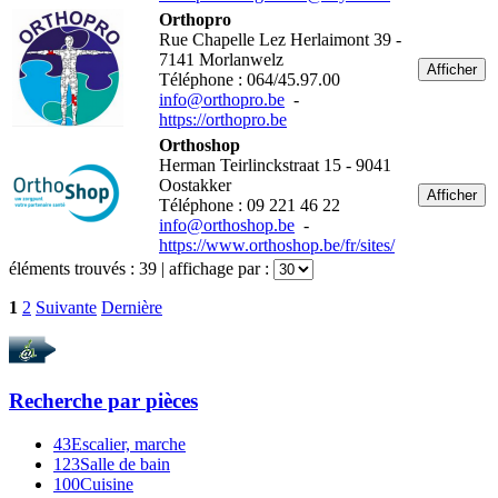
Orthopro
Rue Chapelle Lez Herlaimont 39 -
7141 Morlanwelz
Afficher
Téléphone : 064/45.97.00
info@orthopro.be
-
https://orthopro.be
Orthoshop
Herman Teirlinckstraat 15 - 9041
Oostakker
Afficher
Téléphone : 09 221 46 22
info@orthoshop.be
-
https://www.orthoshop.be/fr/sites/
éléments trouvés :
39
| affichage par :
1
2
Suivante
Dernière
Recherche par
pièces
43
Escalier, marche
123
Salle de bain
100
Cuisine