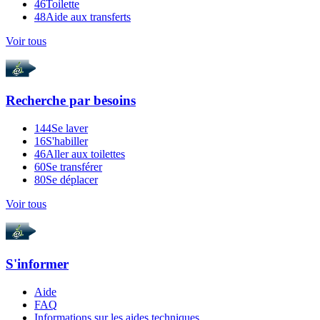
46
Toilette
48
Aide aux transferts
Voir tous
Recherche par
besoins
144
Se laver
16
S'habiller
46
Aller aux toilettes
60
Se transférer
80
Se déplacer
Voir tous
S'informer
Aide
FAQ
Informations sur les aides techniques