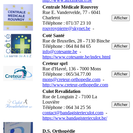
http://www.auximedico.be
Centrale Médicale Rouvroy
Rue E. Vandervelde, 77 - 6041
Charleroi
Afficher
Téléphone : 071/37 23 10
rouvroypierre@skynet.be
-
Coté Santé
Rue de Bruxelles, 28 - 7130 Binche
Téléphone : 064 84 84 65
Afficher
info@cotesante.be
-
https://www.cotesante.be/index.html
Creteur sprl
Rue d'Havré, 136 - 7000 Mons
Téléphone : 065/34.77.00
Afficher
mons@creteur-orthopedie.com
-
http://www.creteur-orthopedie.com
Culot Revalidation
Rue de Longtain 2 - 7100 La
Louvière
Afficher
Téléphone : 064 34 25 56
contact@bandagisterieculot.com
-
https://www.bandagisterieculot.be/
D.S. Orthopédie