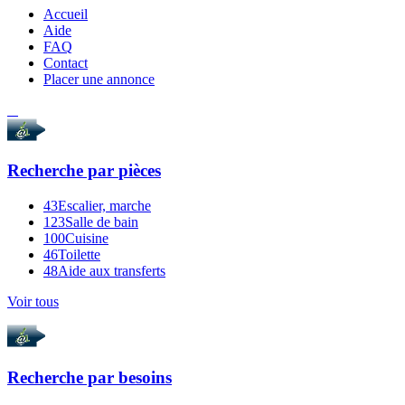
Accueil
Aide
FAQ
Contact
Placer une annonce
Recherche par
pièces
43
Escalier, marche
123
Salle de bain
100
Cuisine
46
Toilette
48
Aide aux transferts
Voir tous
Recherche par
besoins