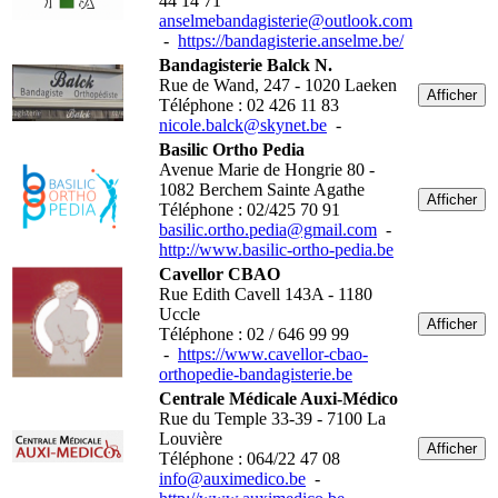
44 14 71
anselmebandagisterie@outlook.com
-
https://bandagisterie.anselme.be/
Bandagisterie Balck N.
Rue de Wand, 247 - 1020 Laeken
Afficher
Téléphone : 02 426 11 83
nicole.balck@skynet.be
-
Basilic Ortho Pedia
Avenue Marie de Hongrie 80 -
1082 Berchem Sainte Agathe
Afficher
Téléphone : 02/425 70 91
basilic.ortho.pedia@gmail.com
-
http://www.basilic-ortho-pedia.be
Cavellor CBAO
Rue Edith Cavell 143A - 1180
Uccle
Afficher
Téléphone : 02 / 646 99 99
-
https://www.cavellor-cbao-
orthopedie-bandagisterie.be
Centrale Médicale Auxi-Médico
Rue du Temple 33-39 - 7100 La
Louvière
Afficher
Téléphone : 064/22 47 08
info@auximedico.be
-