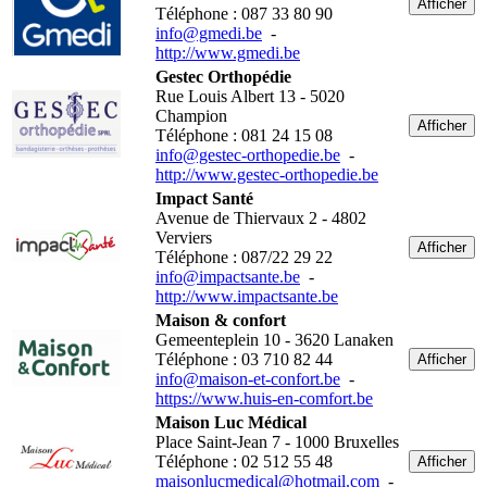
Afficher
Téléphone : 087 33 80 90
info@gmedi.be
-
http://www.gmedi.be
Gestec Orthopédie
Rue Louis Albert 13 - 5020
Champion
Afficher
Téléphone : 081 24 15 08
info@gestec-orthopedie.be
-
http://www.gestec-orthopedie.be
Impact Santé
Avenue de Thiervaux 2 - 4802
Verviers
Afficher
Téléphone : 087/22 29 22
info@impactsante.be
-
http://www.impactsante.be
Maison & confort
Gemeenteplein 10 - 3620 Lanaken
Téléphone : 03 710 82 44
Afficher
info@maison-et-confort.be
-
https://www.huis-en-comfort.be
Maison Luc Médical
Place Saint-Jean 7 - 1000 Bruxelles
Téléphone : 02 512 55 48
Afficher
maisonlucmedical@hotmail.com
-