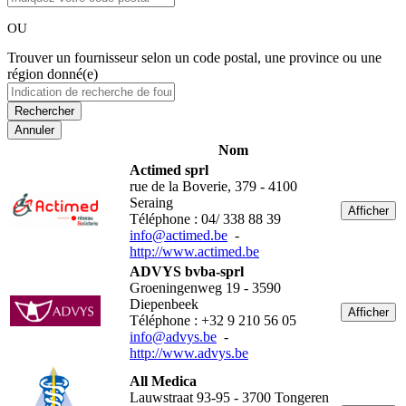
OU
Trouver un fournisseur selon un code postal, une province ou une
région donné(e)
Annuler
Nom
Actimed sprl
rue de la Boverie, 379 - 4100
Seraing
Afficher
Téléphone : 04/ 338 88 39
info@actimed.be
-
http://www.actimed.be
ADVYS bvba-sprl
Groeningenweg 19 - 3590
Diepenbeek
Afficher
Téléphone : +32 9 210 56 05
info@advys.be
-
http://www.advys.be
All Medica
Lauwstraat 93-95 - 3700 Tongeren