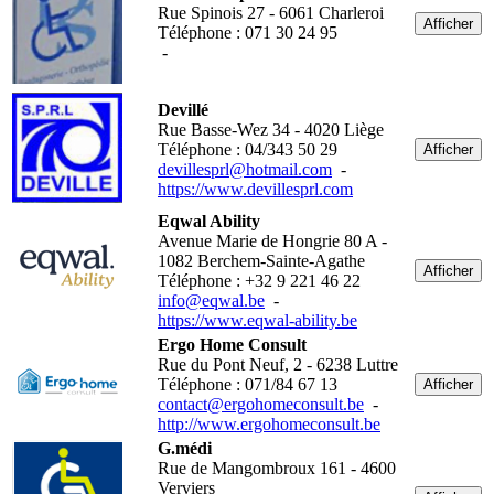
Rue Spinois 27 - 6061 Charleroi
Afficher
Téléphone : 071 30 24 95
-
Devillé
Rue Basse-Wez 34 - 4020 Liège
Téléphone : 04/343 50 29
Afficher
devillesprl@hotmail.com
-
https://www.devillesprl.com
Eqwal Ability
Avenue Marie de Hongrie 80 A -
1082 Berchem-Sainte-Agathe
Afficher
Téléphone : +32 9 221 46 22
info@eqwal.be
-
https://www.eqwal-ability.be
Ergo Home Consult
Rue du Pont Neuf, 2 - 6238 Luttre
Téléphone : 071/84 67 13
Afficher
contact@ergohomeconsult.be
-
http://www.ergohomeconsult.be
G.médi
Rue de Mangombroux 161 - 4600
Verviers