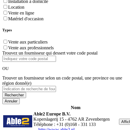
Installation à domicile
Location
Vente en ligne
Matériel d'occasion
Types
Vente aux particuliers
Vente aux professionnels
Trouvez un fournisseur qui dessert votre code postal
OU
Trouver un fournisseur selon un code postal, une province ou une
région donné(e)
Annuler
Nom
Able2 Europe B.V.
Koperslagerij 15 - 4762 AR Zevenbergen
Affic
Téléphone : +31 (0)168 - 331 133
-
http://www.able2.nl