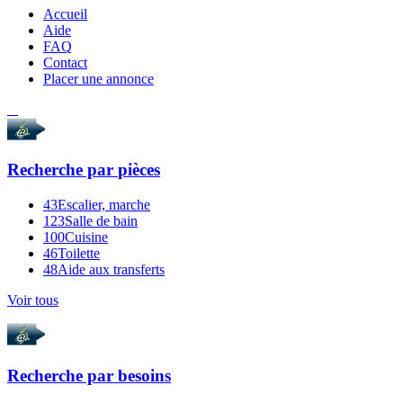
Accueil
Aide
FAQ
Contact
Placer une annonce
Recherche par
pièces
43
Escalier, marche
123
Salle de bain
100
Cuisine
46
Toilette
48
Aide aux transferts
Voir tous
Recherche par
besoins