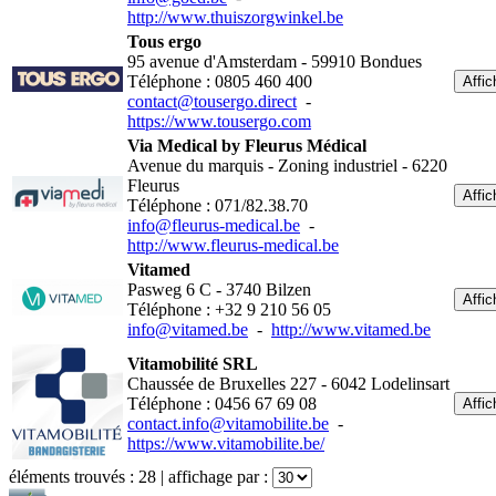
http://www.thuiszorgwinkel.be
Tous ergo
95 avenue d'Amsterdam - 59910 Bondues
Téléphone : 0805 460 400
Affic
contact@tousergo.direct
-
https://www.tousergo.com
Via Medical by Fleurus Médical
Avenue du marquis - Zoning industriel - 6220
Fleurus
Affic
Téléphone : 071/82.38.70
info@fleurus-medical.be
-
http://www.fleurus-medical.be
Vitamed
Pasweg 6 C - 3740 Bilzen
Affic
Téléphone : +32 9 210 56 05
info@vitamed.be
-
http://www.vitamed.be
Vitamobilité SRL
Chaussée de Bruxelles 227 - 6042 Lodelinsart
Téléphone : 0456 67 69 08
Affic
contact.info@vitamobilite.be
-
https://www.vitamobilite.be/
éléments trouvés :
28
| affichage par :