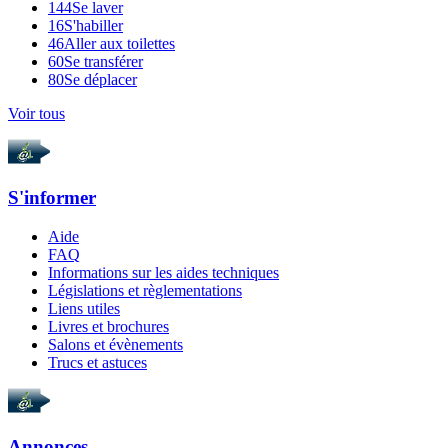
144
Se laver
16
S'habiller
46
Aller aux toilettes
60
Se transférer
80
Se déplacer
Voir tous
S'informer
Aide
FAQ
Informations sur les aides techniques
Législations et règlementations
Liens utiles
Livres et brochures
Salons et évènements
Trucs et astuces
Annonces