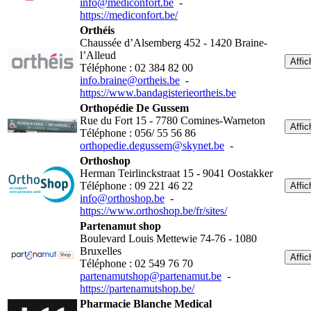
info@mediconfort.be
-
https://mediconfort.be/
Orthéis
Chaussée d’Alsemberg 452 - 1420 Braine-
l’Alleud
Affic
Téléphone : 02 384 82 00
info.braine@ortheis.be
-
https://www.bandagisterieortheis.be
Orthopédie De Gussem
Rue du Fort 15 - 7780 Comines-Warneton
Affic
Téléphone : 056/ 55 56 86
orthopedie.degussem@skynet.be
-
Orthoshop
Herman Teirlinckstraat 15 - 9041 Oostakker
Téléphone : 09 221 46 22
Affic
info@orthoshop.be
-
https://www.orthoshop.be/fr/sites/
Partenamut shop
Boulevard Louis Mettewie 74-76 - 1080
Bruxelles
Affic
Téléphone : 02 549 76 70
partenamutshop@partenamut.be
-
https://partenamutshop.be/
Pharmacie Blanche Medical