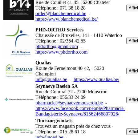
Rue de Couillet 41-45 - 6200 Chatelet
Téléphone : 071 38 18 28
Affic
order@blanchemedical.be
-
https://www.blanchemedical.be/
PHD-ORTHO Services
Chaussée de Bruxelles, 141 - 1410 Waterloo
Téléphone : 02/354.42.55
Affic
phdortho@gmail.com
-
https://www.phdortho.com
Qualias
Route de Fernelmont 40-42, - 5020
Affic
Champion
info@qualias.be
-
https://www.qualias.be/
Seynaeve Baelen SA
Rue de Courtrai 72 - 7700 Mouscron
Téléphone : 056/33 24 09
Affic
pharmacie@seynaevemouscron.be
-
https://www.facebook.com/people/Pharmacie-
Bandagisterie-Seynaeve/61562466807026/
Thuiszorgwinkels
Trouvez un magasin près de chez vous -
Téléphone : 015 28 61 18
Affic
info@goed.be
-