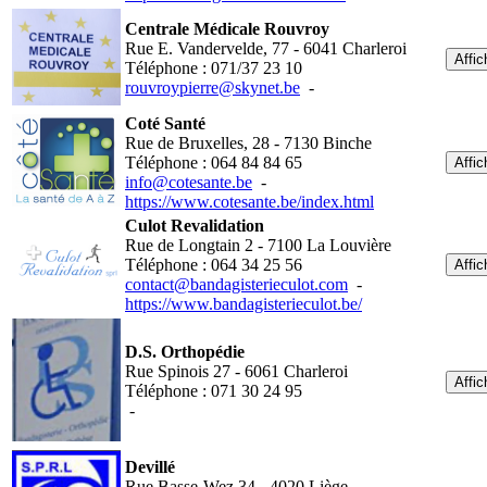
Centrale Médicale Rouvroy
Rue E. Vandervelde, 77 - 6041 Charleroi
Affic
Téléphone : 071/37 23 10
rouvroypierre@skynet.be
-
Coté Santé
Rue de Bruxelles, 28 - 7130 Binche
Téléphone : 064 84 84 65
Affic
info@cotesante.be
-
https://www.cotesante.be/index.html
Culot Revalidation
Rue de Longtain 2 - 7100 La Louvière
Téléphone : 064 34 25 56
Affic
contact@bandagisterieculot.com
-
https://www.bandagisterieculot.be/
D.S. Orthopédie
Rue Spinois 27 - 6061 Charleroi
Affic
Téléphone : 071 30 24 95
-
Devillé
Rue Basse-Wez 34 - 4020 Liège