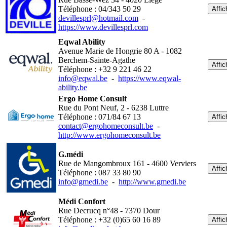
Téléphone : 04/343 50 29
Affic
devillesprl@hotmail.com
-
https://www.devillesprl.com
Eqwal Ability
Avenue Marie de Hongrie 80 A - 1082
Berchem-Sainte-Agathe
Affic
Téléphone : +32 9 221 46 22
info@eqwal.be
-
https://www.eqwal-
ability.be
Ergo Home Consult
Rue du Pont Neuf, 2 - 6238 Luttre
Téléphone : 071/84 67 13
Affic
contact@ergohomeconsult.be
-
http://www.ergohomeconsult.be
G.médi
Rue de Mangombroux 161 - 4600 Verviers
Affic
Téléphone : 087 33 80 90
info@gmedi.be
-
http://www.gmedi.be
Médi Confort
Rue Decrucq n°48 - 7370 Dour
Téléphone : +32 (0)65 60 16 89
Affic