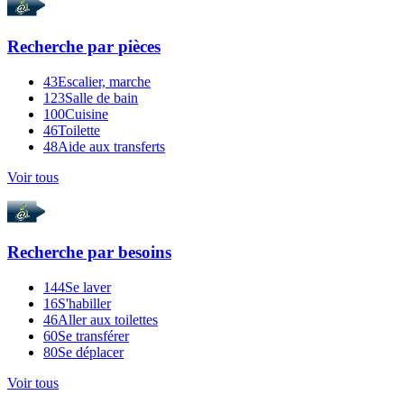
Recherche par
pièces
43
Escalier, marche
123
Salle de bain
100
Cuisine
46
Toilette
48
Aide aux transferts
Voir tous
Recherche par
besoins
144
Se laver
16
S'habiller
46
Aller aux toilettes
60
Se transférer
80
Se déplacer
Voir tous