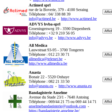
Actimed sprl
rue de la Boverie, 379 - 4100 Seraing
Affic
Téléphone : 04/ 338 88 39
info@actimed.be
-
http://www.actimed.be
ADVYS bvba-sprl
Groeningenweg 19 - 3590 Diepenbeek
Affic
Téléphone : +32 9 210 56 05
info@advys.be
-
http://www.advys.be
All Medica
Lauwstraat 93-95 - 3700 Tongeren
Téléphone : 012 23 30 71
Affic
allmedica@telenet.be
-
http://www.allmedica.be
Anasta
Bonair 22 - 5520 Onhaye
Affic
Téléphone : 082 21 33 50
info@anasta.eu
-
http://www.anasta.eu
Bandagisterie Anselme
Avenue du Stade 23/1 - 7640 Antoing
Téléphone : 069/44 21 75 ou 069 44 14 71
Affic
anselmebandagisterie@outlook.com
-
https://bandagisterie.anselme.be/