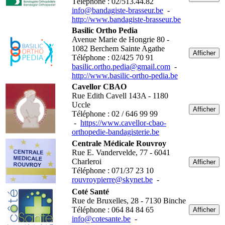
Téléphone : 02/513.44.82
info@bandagiste-brasseur.be
-
http://www.bandagiste-brasseur.be
Basilic Ortho Pedia
Avenue Marie de Hongrie 80 -
1082 Berchem Sainte Agathe
Afficher
Téléphone : 02/425 70 91
basilic.ortho.pedia@gmail.com
-
http://www.basilic-ortho-pedia.be
Cavellor CBAO
Rue Edith Cavell 143A - 1180
Uccle
Afficher
Téléphone : 02 / 646 99 99
-
https://www.cavellor-cbao-
orthopedie-bandagisterie.be
Centrale Médicale Rouvroy
Rue E. Vandervelde, 77 - 6041
Charleroi
Afficher
Téléphone : 071/37 23 10
rouvroypierre@skynet.be
-
Coté Santé
Rue de Bruxelles, 28 - 7130 Binche
Téléphone : 064 84 84 65
Afficher
info@cotesante.be
-