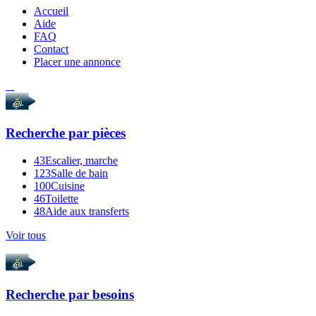
Accueil
Aide
FAQ
Contact
Placer une annonce
Recherche par
pièces
43
Escalier, marche
123
Salle de bain
100
Cuisine
46
Toilette
48
Aide aux transferts
Voir tous
Recherche par
besoins