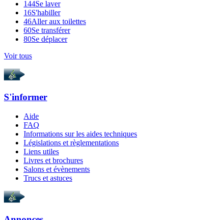
144
Se laver
16
S'habiller
46
Aller aux toilettes
60
Se transférer
80
Se déplacer
Voir tous
S'informer
Aide
FAQ
Informations sur les aides techniques
Législations et règlementations
Liens utiles
Livres et brochures
Salons et évènements
Trucs et astuces
Annonces