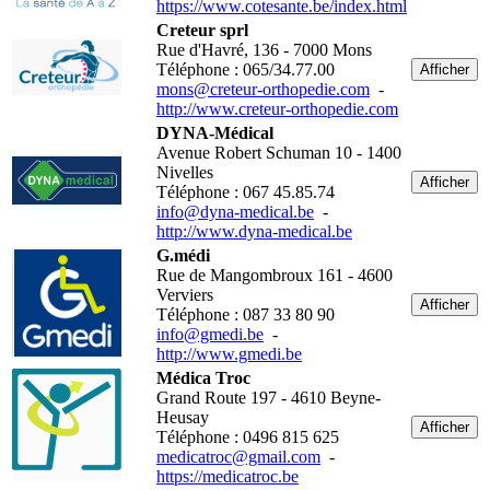
https://www.cotesante.be/index.html
Creteur sprl
Rue d'Havré, 136 - 7000 Mons
Téléphone : 065/34.77.00
Afficher
mons@creteur-orthopedie.com
-
http://www.creteur-orthopedie.com
DYNA-Médical
Avenue Robert Schuman 10 - 1400
Nivelles
Afficher
Téléphone : 067 45.85.74
info@dyna-medical.be
-
http://www.dyna-medical.be
G.médi
Rue de Mangombroux 161 - 4600
Verviers
Afficher
Téléphone : 087 33 80 90
info@gmedi.be
-
http://www.gmedi.be
Médica Troc
Grand Route 197 - 4610 Beyne-
Heusay
Afficher
Téléphone : 0496 815 625
medicatroc@gmail.com
-
https://medicatroc.be