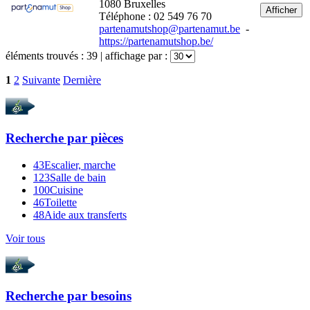
1080 Bruxelles
Afficher
Téléphone : 02 549 76 70
partenamutshop@partenamut.be
-
https://partenamutshop.be/
éléments trouvés :
39
| affichage par :
1
2
Suivante
Dernière
Recherche par
pièces
43
Escalier, marche
123
Salle de bain
100
Cuisine
46
Toilette
48
Aide aux transferts
Voir tous
Recherche par
besoins