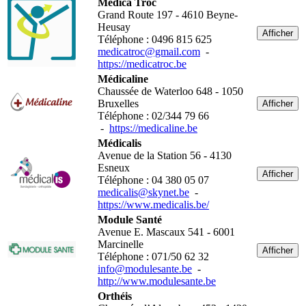
Médica Troc
Grand Route 197 - 4610 Beyne-
Heusay
Afficher
Téléphone : 0496 815 625
medicatroc@gmail.com
-
https://medicatroc.be
Médicaline
Chaussée de Waterloo 648 - 1050
Bruxelles
Afficher
Téléphone : 02/344 79 66
-
https://medicaline.be
Médicalis
Avenue de la Station 56 - 4130
Esneux
Afficher
Téléphone : 04 380 05 07
medicalis@skynet.be
-
https://www.medicalis.be/
Module Santé
Avenue E. Mascaux 541 - 6001
Marcinelle
Afficher
Téléphone : 071/50 62 32
info@modulesante.be
-
http://www.modulesante.be
Orthéis