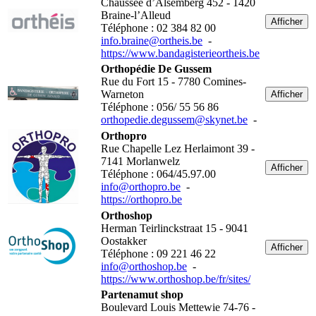
Chaussée d’Alsemberg 452 - 1420
Braine-l’Alleud
Afficher
Téléphone : 02 384 82 00
info.braine@ortheis.be
-
https://www.bandagisterieortheis.be
Orthopédie De Gussem
Rue du Fort 15 - 7780 Comines-
Warneton
Afficher
Téléphone : 056/ 55 56 86
orthopedie.degussem@skynet.be
-
Orthopro
Rue Chapelle Lez Herlaimont 39 -
7141 Morlanwelz
Afficher
Téléphone : 064/45.97.00
info@orthopro.be
-
https://orthopro.be
Orthoshop
Herman Teirlinckstraat 15 - 9041
Oostakker
Afficher
Téléphone : 09 221 46 22
info@orthoshop.be
-
https://www.orthoshop.be/fr/sites/
Partenamut shop
Boulevard Louis Mettewie 74-76 -