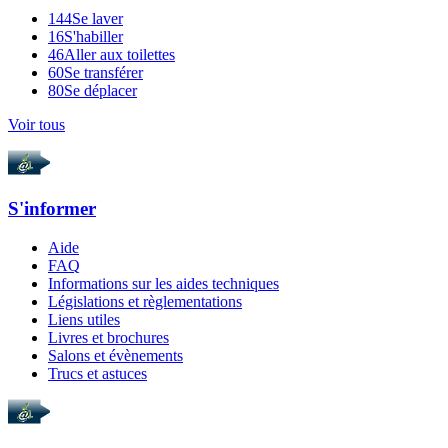
144
Se laver
16
S'habiller
46
Aller aux toilettes
60
Se transférer
80
Se déplacer
Voir tous
S'informer
Aide
FAQ
Informations sur les aides techniques
Législations et règlementations
Liens utiles
Livres et brochures
Salons et évènements
Trucs et astuces