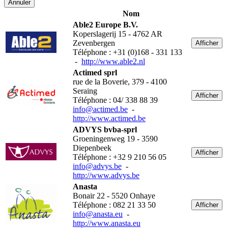
Annuler
Nom
Able2 Europe B.V.
Koperslagerij 15 - 4762 AR
Zevenbergen
Afficher
Téléphone : +31 (0)168 - 331 133
-
http://www.able2.nl
Actimed sprl
rue de la Boverie, 379 - 4100
Seraing
Afficher
Téléphone : 04/ 338 88 39
info@actimed.be
-
http://www.actimed.be
ADVYS bvba-sprl
Groeningenweg 19 - 3590
Diepenbeek
Afficher
Téléphone : +32 9 210 56 05
info@advys.be
-
http://www.advys.be
Anasta
Bonair 22 - 5520 Onhaye
Téléphone : 082 21 33 50
Afficher
info@anasta.eu
-
http://www.anasta.eu