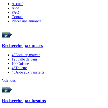
Accueil
Aide
FAQ
Contact
Placer une annonce
Recherche par
pièces
43
Escalier, marche
123
Salle de bain
100
Cuisine
46
Toilette
48
Aide aux transferts
Voir tous
Recherche par
besoins