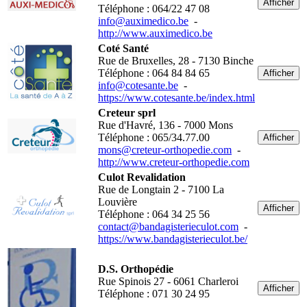
Afficher
Téléphone : 064/22 47 08
info@auximedico.be
-
http://www.auximedico.be
Coté Santé
Rue de Bruxelles, 28 - 7130 Binche
Téléphone : 064 84 84 65
Afficher
info@cotesante.be
-
https://www.cotesante.be/index.html
Creteur sprl
Rue d'Havré, 136 - 7000 Mons
Téléphone : 065/34.77.00
Afficher
mons@creteur-orthopedie.com
-
http://www.creteur-orthopedie.com
Culot Revalidation
Rue de Longtain 2 - 7100 La
Louvière
Afficher
Téléphone : 064 34 25 56
contact@bandagisterieculot.com
-
https://www.bandagisterieculot.be/
D.S. Orthopédie
Rue Spinois 27 - 6061 Charleroi
Afficher
Téléphone : 071 30 24 95
-