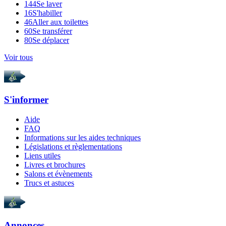
144
Se laver
16
S'habiller
46
Aller aux toilettes
60
Se transférer
80
Se déplacer
Voir tous
S'informer
Aide
FAQ
Informations sur les aides techniques
Législations et règlementations
Liens utiles
Livres et brochures
Salons et évènements
Trucs et astuces
Annonces