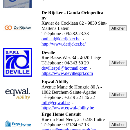
De Rijcker - Ganda Ortopedica
nv
Xavier de Cocklaan 82 - 9830 Sint-
Martens-Latem
Afficher
Téléphone : 09/282.23.33
onthaal@derijcker.be
-
http://www.derijcker.be/
Devillé
Rue Basse-Wez 34 - 4020 Liège
Téléphone : 04/343 50 29
Afficher
devillesprl@hotmail.com
-
https://www.devillesprl.com
Eqwal Ability
Avenue Marie de Hongrie 80 A -
1082 Berchem-Sainte-Agathe
Afficher
Téléphone : +32 9 221 46 22
info@eqwal.be
-
https://www.eqwal-ability.be
Ergo Home Consult
Rue du Pont Neuf, 2 - 6238 Luttre
Téléphone : 071/84 67 13
Afficher
contact@ergohomeconsult.be
-