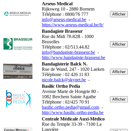
Arseus Medical
Rijksweg 10 - 2880 Bornem
Téléphone : 0800/76 777
Afficher
info@arseus-medical.be
-
https://www.arseus-medical.be/fr/
Bandagiste Brasseur
Rue du Midi 78-82B - 1000
Bruxelles
Afficher
Téléphone : 02/513.44.82
info@bandagiste-brasseur.be
-
http://www.bandagiste-brasseur.be
Bandagisterie Balck N.
Rue de Wand, 247 - 1020 Laeken
Afficher
Téléphone : 02 426 11 83
nicole.balck@skynet.be
-
Basilic Ortho Pedia
Avenue Marie de Hongrie 80 -
1082 Berchem Sainte Agathe
Afficher
Téléphone : 02/425 70 91
basilic.ortho.pedia@gmail.com
-
http://www.basilic-ortho-pedia.be
Centrale Médicale Auxi-Médico
Rue du Temple 33-39 - 7100 La
Louvière