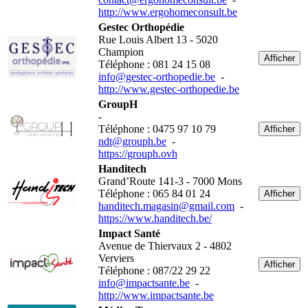
http://www.ergohomeconsult.be
Gestec Orthopédie
Rue Louis Albert 13 - 5020
Champion
Afficher
Téléphone : 081 24 15 08
info@gestec-orthopedie.be
-
http://www.gestec-orthopedie.be
GroupH
-
Téléphone : 0475 97 10 79
Afficher
ndt@grouph.be
-
https://grouph.ovh
Handitech
Grand’Route 141-3 - 7000 Mons
Téléphone : 065 84 01 24
Afficher
handitech.magasin@gmail.com
-
https://www.handitech.be/
Impact Santé
Avenue de Thiervaux 2 - 4802
Verviers
Afficher
Téléphone : 087/22 29 22
info@impactsante.be
-
http://www.impactsante.be