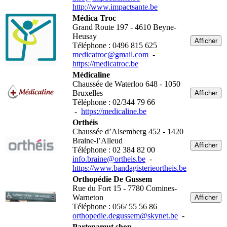
http://www.impactsante.be
Médica Troc
Grand Route 197 - 4610 Beyne-
Heusay
Afficher
Téléphone : 0496 815 625
medicatroc@gmail.com
-
https://medicatroc.be
Médicaline
Chaussée de Waterloo 648 - 1050
Bruxelles
Afficher
Téléphone : 02/344 79 66
-
https://medicaline.be
Orthéis
Chaussée d’Alsemberg 452 - 1420
Braine-l’Alleud
Afficher
Téléphone : 02 384 82 00
info.braine@ortheis.be
-
https://www.bandagisterieortheis.be
Orthopédie De Gussem
Rue du Fort 15 - 7780 Comines-
Warneton
Afficher
Téléphone : 056/ 55 56 86
orthopedie.degussem@skynet.be
-
Partenamut shop