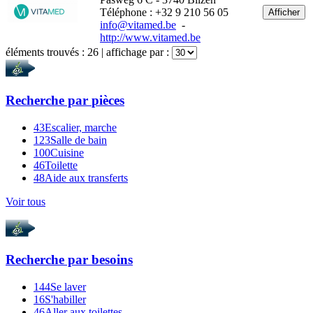
Téléphone : +32 9 210 56 05
Afficher
info@vitamed.be
-
http://www.vitamed.be
éléments trouvés :
26
| affichage par :
Recherche par
pièces
43
Escalier, marche
123
Salle de bain
100
Cuisine
46
Toilette
48
Aide aux transferts
Voir tous
Recherche par
besoins
144
Se laver
16
S'habiller
46
Aller aux toilettes