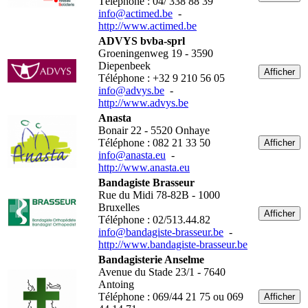
Téléphone : 04/ 338 88 39
info@actimed.be
-
http://www.actimed.be
ADVYS bvba-sprl
Groeningenweg 19 - 3590
Diepenbeek
Afficher
Téléphone : +32 9 210 56 05
info@advys.be
-
http://www.advys.be
Anasta
Bonair 22 - 5520 Onhaye
Téléphone : 082 21 33 50
Afficher
info@anasta.eu
-
http://www.anasta.eu
Bandagiste Brasseur
Rue du Midi 78-82B - 1000
Bruxelles
Afficher
Téléphone : 02/513.44.82
info@bandagiste-brasseur.be
-
http://www.bandagiste-brasseur.be
Bandagisterie Anselme
Avenue du Stade 23/1 - 7640
Antoing
Téléphone : 069/44 21 75 ou 069
Afficher