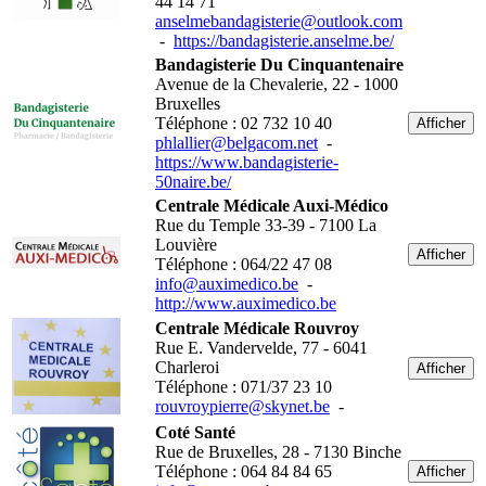
44 14 71
anselmebandagisterie@outlook.com
-
https://bandagisterie.anselme.be/
Bandagisterie Du Cinquantenaire
Avenue de la Chevalerie, 22 - 1000
Bruxelles
Téléphone : 02 732 10 40
Afficher
phlallier@belgacom.net
-
https://www.bandagisterie-
50naire.be/
Centrale Médicale Auxi-Médico
Rue du Temple 33-39 - 7100 La
Louvière
Afficher
Téléphone : 064/22 47 08
info@auximedico.be
-
http://www.auximedico.be
Centrale Médicale Rouvroy
Rue E. Vandervelde, 77 - 6041
Charleroi
Afficher
Téléphone : 071/37 23 10
rouvroypierre@skynet.be
-
Coté Santé
Rue de Bruxelles, 28 - 7130 Binche
Téléphone : 064 84 84 65
Afficher