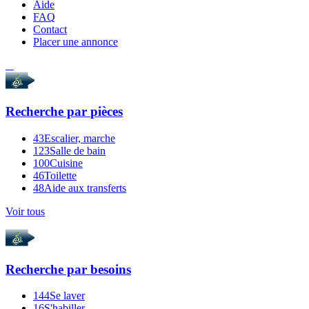
Aide
FAQ
Contact
Placer une annonce
Recherche par
pièces
43
Escalier, marche
123
Salle de bain
100
Cuisine
46
Toilette
48
Aide aux transferts
Voir tous
Recherche par
besoins
144
Se laver
16
S'habiller