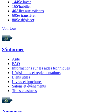
144
Se laver
16
S'habiller
46
Aller aux toilettes
60
Se transférer
80
Se déplacer
Voir tous
S'informer
Aide
FAQ
Informations sur les aides techniques
Législations et règlementations
Liens utiles
Livres et brochures
Salons et évènements
Trucs et astuces
Annonces