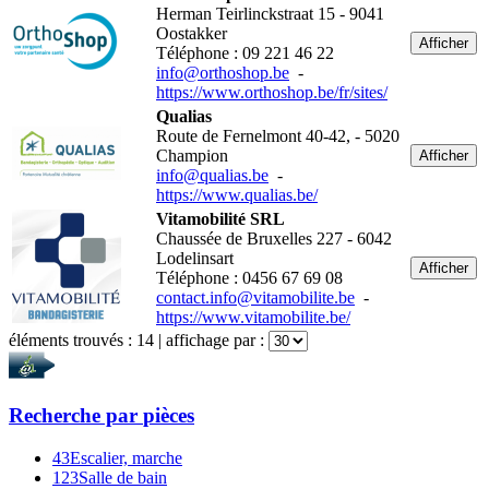
Herman Teirlinckstraat 15 - 9041
Oostakker
Afficher
Téléphone : 09 221 46 22
info@orthoshop.be
-
https://www.orthoshop.be/fr/sites/
Qualias
Route de Fernelmont 40-42, - 5020
Champion
Afficher
info@qualias.be
-
https://www.qualias.be/
Vitamobilité SRL
Chaussée de Bruxelles 227 - 6042
Lodelinsart
Afficher
Téléphone : 0456 67 69 08
contact.info@vitamobilite.be
-
https://www.vitamobilite.be/
éléments trouvés :
14
| affichage par :
Recherche par
pièces
43
Escalier, marche
123
Salle de bain