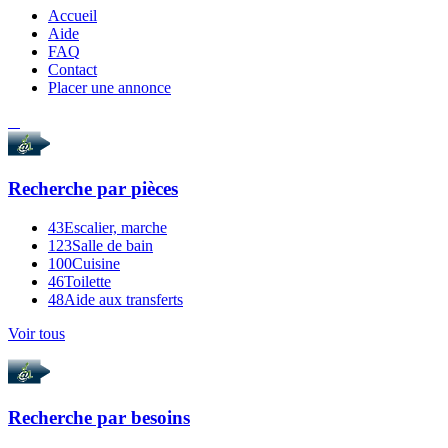
Accueil
Aide
FAQ
Contact
Placer une annonce
Recherche par
pièces
43
Escalier, marche
123
Salle de bain
100
Cuisine
46
Toilette
48
Aide aux transferts
Voir tous
Recherche par
besoins