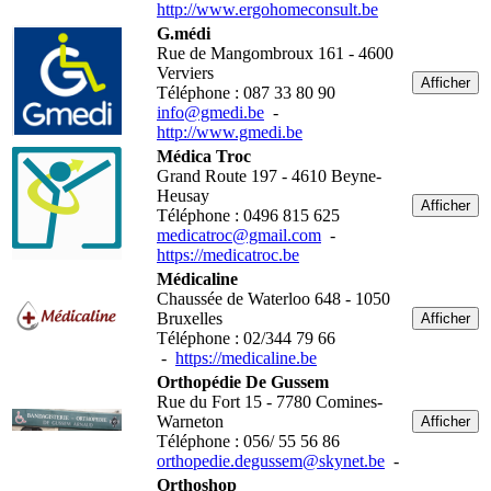
http://www.ergohomeconsult.be
G.médi
Rue de Mangombroux 161 - 4600
Verviers
Afficher
Téléphone : 087 33 80 90
info@gmedi.be
-
http://www.gmedi.be
Médica Troc
Grand Route 197 - 4610 Beyne-
Heusay
Afficher
Téléphone : 0496 815 625
medicatroc@gmail.com
-
https://medicatroc.be
Médicaline
Chaussée de Waterloo 648 - 1050
Bruxelles
Afficher
Téléphone : 02/344 79 66
-
https://medicaline.be
Orthopédie De Gussem
Rue du Fort 15 - 7780 Comines-
Warneton
Afficher
Téléphone : 056/ 55 56 86
orthopedie.degussem@skynet.be
-
Orthoshop