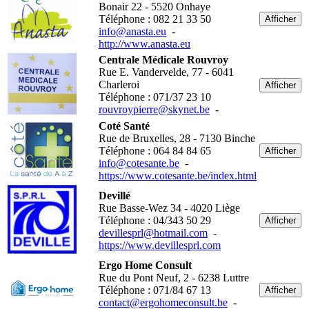
Bonair 22 - 5520 Onhaye
Téléphone : 082 21 33 50
Afficher
info@anasta.eu
-
http://www.anasta.eu
Centrale Médicale Rouvroy
Rue E. Vandervelde, 77 - 6041
Charleroi
Afficher
Téléphone : 071/37 23 10
rouvroypierre@skynet.be
-
Coté Santé
Rue de Bruxelles, 28 - 7130 Binche
Téléphone : 064 84 84 65
Afficher
info@cotesante.be
-
https://www.cotesante.be/index.html
Devillé
Rue Basse-Wez 34 - 4020 Liège
Téléphone : 04/343 50 29
Afficher
devillesprl@hotmail.com
-
https://www.devillesprl.com
Ergo Home Consult
Rue du Pont Neuf, 2 - 6238 Luttre
Téléphone : 071/84 67 13
Afficher
contact@ergohomeconsult.be
-