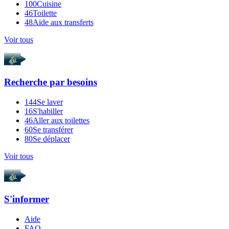
100
Cuisine
46
Toilette
48
Aide aux transferts
Voir tous
Recherche par
besoins
144
Se laver
16
S'habiller
46
Aller aux toilettes
60
Se transférer
80
Se déplacer
Voir tous
S'informer
Aide
FAQ