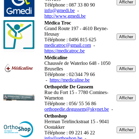
Afficher
Téléphone : 087 33 80 90
info@gmedi.be
-
http://www.gmedi.be
Médica Troc
Grand Route 197 - 4610 Beyne-
Heusay
Afficher
Téléphone : 0496 815 625
medicatroc@gmail.com
-
https://medicatroc.be
Médicaline
Chaussée de Waterloo 648 - 1050
Bruxelles
Afficher
Téléphone : 02/344 79 66
-
https://medicaline.be
Orthopédie De Gussem
Rue du Fort 15 - 7780 Comines-
Warneton
Afficher
Téléphone : 056/ 55 56 86
orthopedie.degussem@skynet.be
-
Orthoshop
Herman Teirlinckstraat 15 - 9041
Oostakker
Afficher
Téléphone : 09 221 46 22
info@orthoshop.be
-