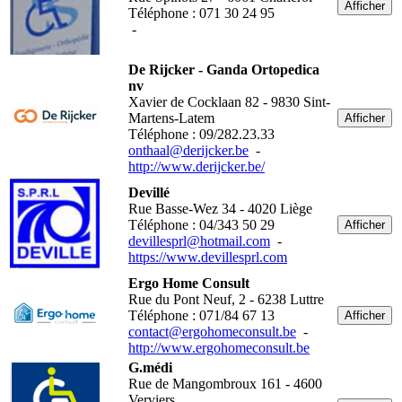
Afficher
Téléphone : 071 30 24 95
-
De Rijcker - Ganda Ortopedica
nv
Xavier de Cocklaan 82 - 9830 Sint-
Martens-Latem
Afficher
Téléphone : 09/282.23.33
onthaal@derijcker.be
-
http://www.derijcker.be/
Devillé
Rue Basse-Wez 34 - 4020 Liège
Téléphone : 04/343 50 29
Afficher
devillesprl@hotmail.com
-
https://www.devillesprl.com
Ergo Home Consult
Rue du Pont Neuf, 2 - 6238 Luttre
Téléphone : 071/84 67 13
Afficher
contact@ergohomeconsult.be
-
http://www.ergohomeconsult.be
G.médi
Rue de Mangombroux 161 - 4600
Verviers