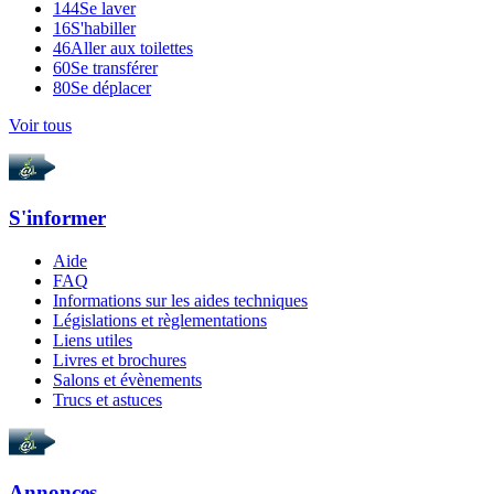
144
Se laver
16
S'habiller
46
Aller aux toilettes
60
Se transférer
80
Se déplacer
Voir tous
S'informer
Aide
FAQ
Informations sur les aides techniques
Législations et règlementations
Liens utiles
Livres et brochures
Salons et évènements
Trucs et astuces
Annonces