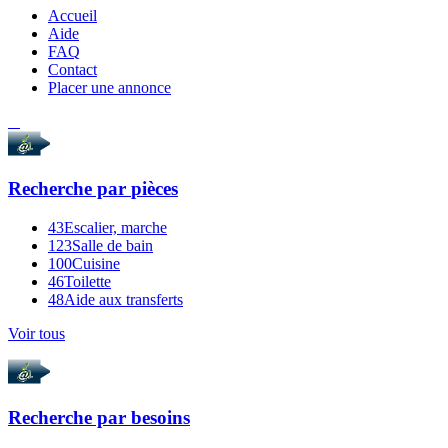
Accueil
Aide
FAQ
Contact
Placer une annonce
Recherche par
pièces
43
Escalier, marche
123
Salle de bain
100
Cuisine
46
Toilette
48
Aide aux transferts
Voir tous
Recherche par
besoins