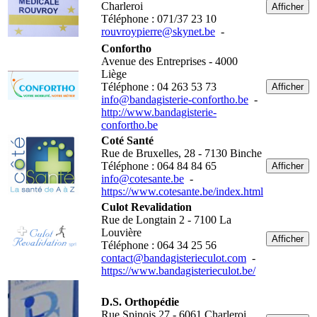
Charleroi
Afficher
Téléphone : 071/37 23 10
rouvroypierre@skynet.be
-
Confortho
Avenue des Entreprises - 4000
Liège
Téléphone : 04 263 53 73
Afficher
info@bandagisterie-confortho.be
-
http://www.bandagisterie-
confortho.be
Coté Santé
Rue de Bruxelles, 28 - 7130 Binche
Téléphone : 064 84 84 65
Afficher
info@cotesante.be
-
https://www.cotesante.be/index.html
Culot Revalidation
Rue de Longtain 2 - 7100 La
Louvière
Afficher
Téléphone : 064 34 25 56
contact@bandagisterieculot.com
-
https://www.bandagisterieculot.be/
D.S. Orthopédie
Rue Spinois 27 - 6061 Charleroi