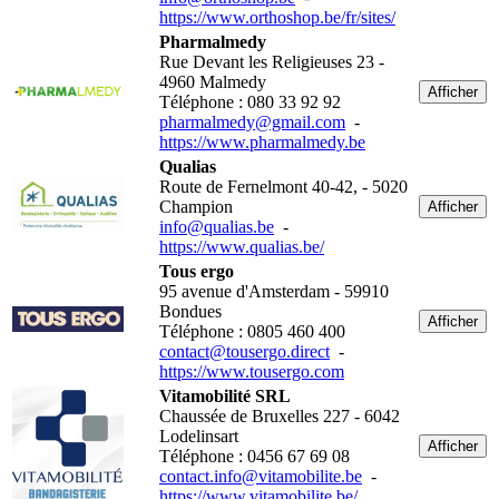
https://www.orthoshop.be/fr/sites/
Pharmalmedy
Rue Devant les Religieuses 23 -
4960 Malmedy
Afficher
Téléphone : 080 33 92 92
pharmalmedy@gmail.com
-
https://www.pharmalmedy.be
Qualias
Route de Fernelmont 40-42, - 5020
Champion
Afficher
info@qualias.be
-
https://www.qualias.be/
Tous ergo
95 avenue d'Amsterdam - 59910
Bondues
Afficher
Téléphone : 0805 460 400
contact@tousergo.direct
-
https://www.tousergo.com
Vitamobilité SRL
Chaussée de Bruxelles 227 - 6042
Lodelinsart
Afficher
Téléphone : 0456 67 69 08
contact.info@vitamobilite.be
-
https://www.vitamobilite.be/