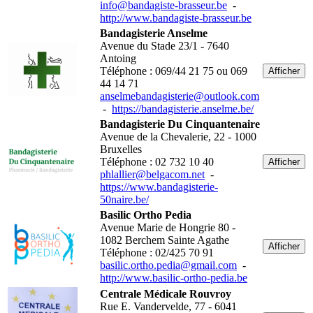
info@bandagiste-brasseur.be
-
http://www.bandagiste-brasseur.be
Bandagisterie Anselme
Avenue du Stade 23/1 - 7640
Antoing
Téléphone : 069/44 21 75 ou 069
Afficher
44 14 71
anselmebandagisterie@outlook.com
-
https://bandagisterie.anselme.be/
Bandagisterie Du Cinquantenaire
Avenue de la Chevalerie, 22 - 1000
Bruxelles
Téléphone : 02 732 10 40
Afficher
phlallier@belgacom.net
-
https://www.bandagisterie-
50naire.be/
Basilic Ortho Pedia
Avenue Marie de Hongrie 80 -
1082 Berchem Sainte Agathe
Afficher
Téléphone : 02/425 70 91
basilic.ortho.pedia@gmail.com
-
http://www.basilic-ortho-pedia.be
Centrale Médicale Rouvroy
Rue E. Vandervelde, 77 - 6041