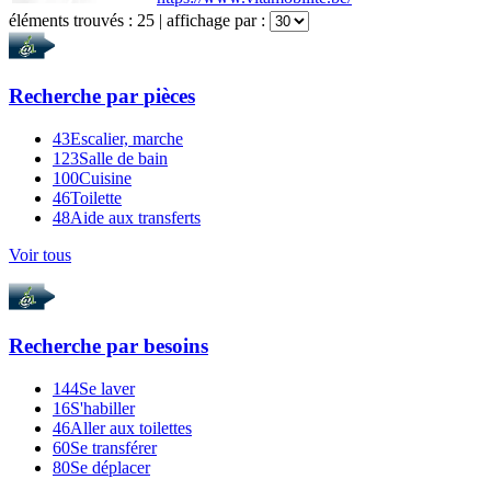
éléments trouvés :
25
| affichage par :
Recherche par
pièces
43
Escalier, marche
123
Salle de bain
100
Cuisine
46
Toilette
48
Aide aux transferts
Voir tous
Recherche par
besoins
144
Se laver
16
S'habiller
46
Aller aux toilettes
60
Se transférer
80
Se déplacer