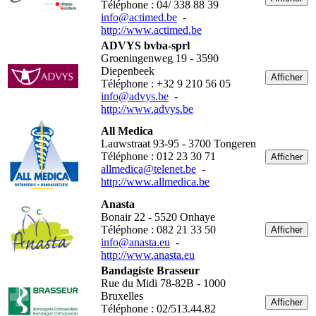
Téléphone : 04/ 338 88 39
info@actimed.be
-
http://www.actimed.be
ADVYS bvba-sprl
Groeningenweg 19 - 3590
Diepenbeek
Afficher
Téléphone : +32 9 210 56 05
info@advys.be
-
http://www.advys.be
All Medica
Lauwstraat 93-95 - 3700 Tongeren
Téléphone : 012 23 30 71
Afficher
allmedica@telenet.be
-
http://www.allmedica.be
Anasta
Bonair 22 - 5520 Onhaye
Téléphone : 082 21 33 50
Afficher
info@anasta.eu
-
http://www.anasta.eu
Bandagiste Brasseur
Rue du Midi 78-82B - 1000
Bruxelles
Afficher
Téléphone : 02/513.44.82