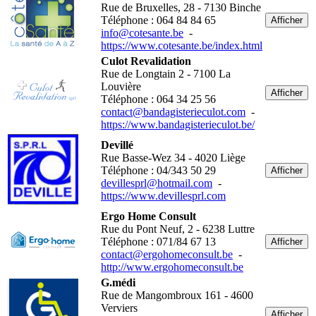
Rue de Bruxelles, 28 - 7130 Binche
Téléphone : 064 84 84 65
Afficher
info@cotesante.be
-
https://www.cotesante.be/index.html
Culot Revalidation
Rue de Longtain 2 - 7100 La
Louvière
Afficher
Téléphone : 064 34 25 56
contact@bandagisterieculot.com
-
https://www.bandagisterieculot.be/
Devillé
Rue Basse-Wez 34 - 4020 Liège
Téléphone : 04/343 50 29
Afficher
devillesprl@hotmail.com
-
https://www.devillesprl.com
Ergo Home Consult
Rue du Pont Neuf, 2 - 6238 Luttre
Téléphone : 071/84 67 13
Afficher
contact@ergohomeconsult.be
-
http://www.ergohomeconsult.be
G.médi
Rue de Mangombroux 161 - 4600
Verviers
Afficher