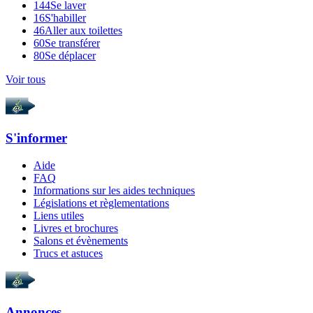
144
Se laver
16
S'habiller
46
Aller aux toilettes
60
Se transférer
80
Se déplacer
Voir tous
S'informer
Aide
FAQ
Informations sur les aides techniques
Législations et règlementations
Liens utiles
Livres et brochures
Salons et évènements
Trucs et astuces
Annonces