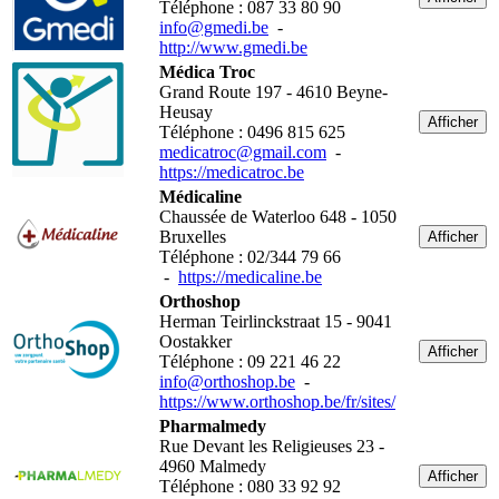
Téléphone : 087 33 80 90
info@gmedi.be
-
http://www.gmedi.be
Médica Troc
Grand Route 197 - 4610 Beyne-
Heusay
Afficher
Téléphone : 0496 815 625
medicatroc@gmail.com
-
https://medicatroc.be
Médicaline
Chaussée de Waterloo 648 - 1050
Bruxelles
Afficher
Téléphone : 02/344 79 66
-
https://medicaline.be
Orthoshop
Herman Teirlinckstraat 15 - 9041
Oostakker
Afficher
Téléphone : 09 221 46 22
info@orthoshop.be
-
https://www.orthoshop.be/fr/sites/
Pharmalmedy
Rue Devant les Religieuses 23 -
4960 Malmedy
Afficher
Téléphone : 080 33 92 92