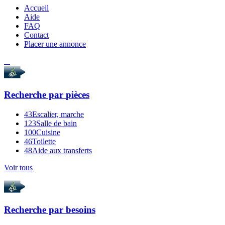
Accueil
Aide
FAQ
Contact
Placer une annonce
Recherche par
pièces
43
Escalier, marche
123
Salle de bain
100
Cuisine
46
Toilette
48
Aide aux transferts
Voir tous
Recherche par
besoins