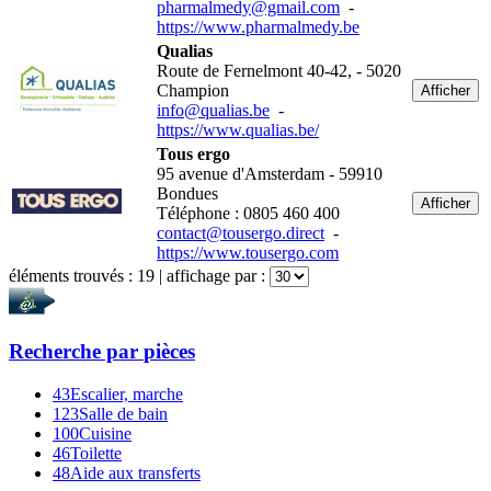
pharmalmedy@gmail.com
-
https://www.pharmalmedy.be
Qualias
Route de Fernelmont 40-42, - 5020
Champion
Afficher
info@qualias.be
-
https://www.qualias.be/
Tous ergo
95 avenue d'Amsterdam - 59910
Bondues
Afficher
Téléphone : 0805 460 400
contact@tousergo.direct
-
https://www.tousergo.com
éléments trouvés :
19
| affichage par :
Recherche par
pièces
43
Escalier, marche
123
Salle de bain
100
Cuisine
46
Toilette
48
Aide aux transferts