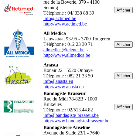
rue de la Boverie, 379 - 4100
Seraing
Afficher
Téléphone : 04/ 338 88 39
info@actimed.be
-
http://www.actimed.be
All Medica
Lauwstraat 93-95 - 3700 Tongeren
Téléphone : 012 23 30 71
Afficher
allmedica@telenet.be
-
http://www.allmedica.be
Anasta
Bonair 22 - 5520 Onhaye
Téléphone : 082 21 33 50
Afficher
info@anasta.eu
-
http://www.anasta.eu
Bandagiste Brasseur
Rue du Midi 78-82B - 1000
Bruxelles
Afficher
Téléphone : 02/513.44.82
info@bandagiste-brasseur.be
-
http://www.bandagiste-brasseur.be
Bandagisterie Anselme
Avenue du Stade 23/1 - 7640