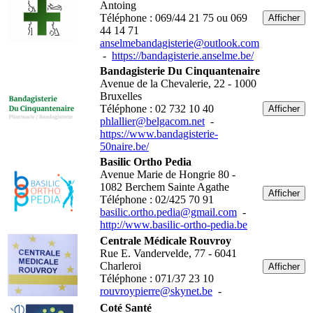
Antoing
Téléphone : 069/44 21 75 ou 069
Afficher
44 14 71
anselmebandagisterie@outlook.com
-
https://bandagisterie.anselme.be/
Bandagisterie Du Cinquantenaire
Avenue de la Chevalerie, 22 - 1000
Bruxelles
Téléphone : 02 732 10 40
Afficher
phlallier@belgacom.net
-
https://www.bandagisterie-
50naire.be/
Basilic Ortho Pedia
Avenue Marie de Hongrie 80 -
1082 Berchem Sainte Agathe
Afficher
Téléphone : 02/425 70 91
basilic.ortho.pedia@gmail.com
-
http://www.basilic-ortho-pedia.be
Centrale Médicale Rouvroy
Rue E. Vandervelde, 77 - 6041
Charleroi
Afficher
Téléphone : 071/37 23 10
rouvroypierre@skynet.be
-
Coté Santé