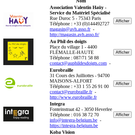
Nom
Association Valentin Haüy -
Service du Matériel Spécialisé
Rue Duroc 5 - 75343 Paris
Afficher
Téléphone : +33 (0)144492727
magasin@avh.asso.fr
-
http://magasin.avh.asso.fr/
Au Phil des doigts
Place du village 1 - 4400
FLÉMALLE-HAUTE
Afficher
Téléphone : 087/71 58 88
contact@auphildesdoigts.com
-
Eurobraille
31 Cours des Juilliottes - 94700
MAISONS-ALFORT
Afficher
Téléphone : +33 1 55 26 91 00
contact@eurobraille.fr
-
http://www.eurobraille.fr
Integra
Fonteinstraat 42 - 3050 Heverlee
Téléphone : 016 38 72 70
Afficher
info@integra-belgium.be
-
https://integra-belgium.be
Koba Vision