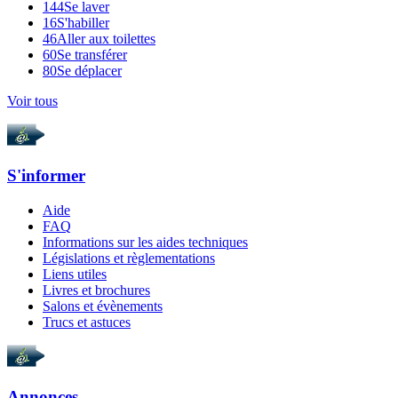
144
Se laver
16
S'habiller
46
Aller aux toilettes
60
Se transférer
80
Se déplacer
Voir tous
S'informer
Aide
FAQ
Informations sur les aides techniques
Législations et règlementations
Liens utiles
Livres et brochures
Salons et évènements
Trucs et astuces
Annonces