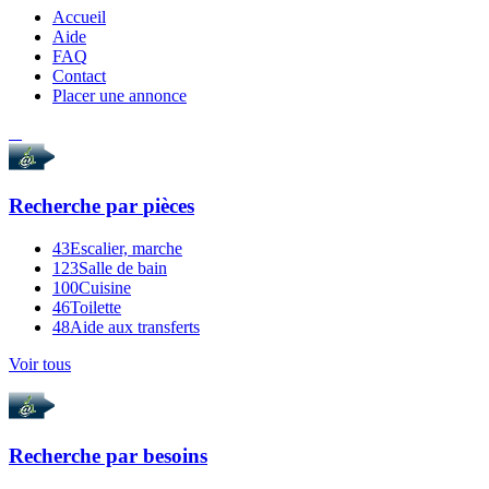
Accueil
Aide
FAQ
Contact
Placer une annonce
Recherche par
pièces
43
Escalier, marche
123
Salle de bain
100
Cuisine
46
Toilette
48
Aide aux transferts
Voir tous
Recherche par
besoins