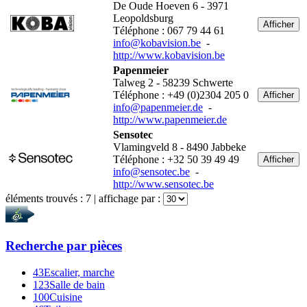
De Oude Hoeven 6 - 3971
Leopoldsburg
Afficher
Téléphone : 067 79 44 61
info@kobavision.be
-
http://www.kobavision.be
Papenmeier
Talweg 2 - 58239 Schwerte
Téléphone : +49 (0)2304 205 0
Afficher
info@papenmeier.de
-
http://www.papenmeier.de
Sensotec
Vlamingveld 8 - 8490 Jabbeke
Téléphone : +32 50 39 49 49
Afficher
info@sensotec.be
-
http://www.sensotec.be
éléments trouvés :
7
| affichage par :
Recherche par
pièces
43
Escalier, marche
123
Salle de bain
100
Cuisine