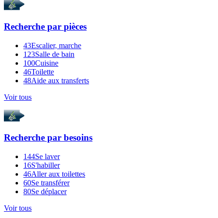
Recherche par
pièces
43
Escalier, marche
123
Salle de bain
100
Cuisine
46
Toilette
48
Aide aux transferts
Voir tous
Recherche par
besoins
144
Se laver
16
S'habiller
46
Aller aux toilettes
60
Se transférer
80
Se déplacer
Voir tous