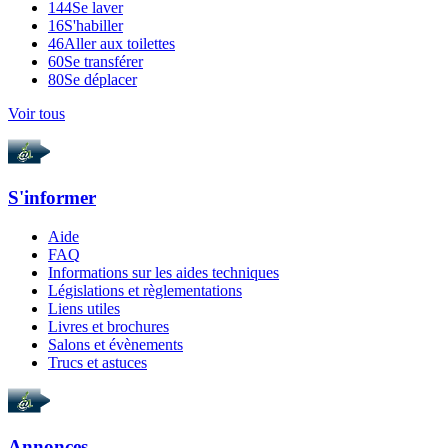
144
Se laver
16
S'habiller
46
Aller aux toilettes
60
Se transférer
80
Se déplacer
Voir tous
S'informer
Aide
FAQ
Informations sur les aides techniques
Législations et règlementations
Liens utiles
Livres et brochures
Salons et évènements
Trucs et astuces
Annonces