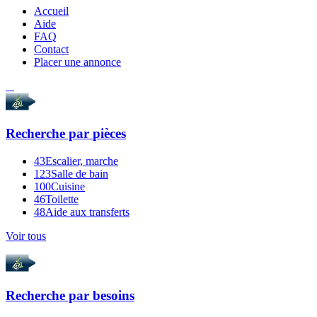
Accueil
Aide
FAQ
Contact
Placer une annonce
Recherche par
pièces
43
Escalier, marche
123
Salle de bain
100
Cuisine
46
Toilette
48
Aide aux transferts
Voir tous
Recherche par
besoins