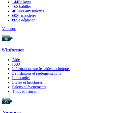
144
Se laver
16
S'habiller
46
Aller aux toilettes
60
Se transférer
80
Se déplacer
Voir tous
S'informer
Aide
FAQ
Informations sur les aides techniques
Législations et règlementations
Liens utiles
Livres et brochures
Salons et évènements
Trucs et astuces
Annonces