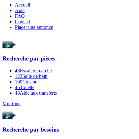
Accueil
Aide
FAQ
Contact
Placer une annonce
Recherche par
pièces
43
Escalier, marche
123
Salle de bain
100
Cuisine
46
Toilette
48
Aide aux transferts
Voir tous
Recherche par
besoins