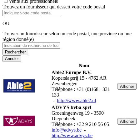
Vente aux professionnels
Trouvez un fournisseur qui dessert votre code postal
OU
Trouver un fournisseur selon un code postal, une province ou une
région donné(e)
Annuler
Nom
Able2 Europe B.V.
Koperslagerij 15 - 4762 AR
Zevenbergen
Afficher
Téléphone : +31 (0)168 - 331
133
-
http://www.able2.nl
ADVYS bvba-sprl
Groeningenweg 19 - 3590
Diepenbeek
Afficher
Téléphone : +32 9 210 56 05
info@advys.be
-
http://www.advys.be