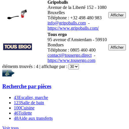
Gripoballs
Avenue de la Liberté 152 - 1080
Bruxelles
Afficher
Téléphone : +32 498 480 983
info@gripoballs.com
-
https://www.gripoballs.com/
Tous ergo
95 avenue d'Amsterdam - 59910
Bondues
Afficher
Téléphone : 0805 460 400
contact@tousergo.direct
-
https://www.tousergo.com
éléments trouvés :
4
| affichage par :
Recherche par
pièces
43
Escalier, marche
123
Salle de bain
100
Cuisine
46
Toilette
48
Aide aux transferts
Voir tous