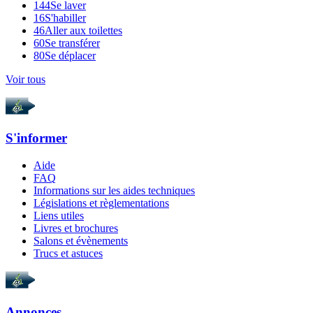
144
Se laver
16
S'habiller
46
Aller aux toilettes
60
Se transférer
80
Se déplacer
Voir tous
S'informer
Aide
FAQ
Informations sur les aides techniques
Législations et règlementations
Liens utiles
Livres et brochures
Salons et évènements
Trucs et astuces
Annonces