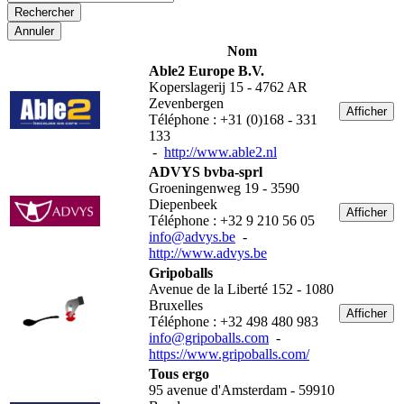
Annuler
Nom
Able2 Europe B.V.
Koperslagerij 15 - 4762 AR
Zevenbergen
Afficher
Téléphone : +31 (0)168 - 331
133
-
http://www.able2.nl
ADVYS bvba-sprl
Groeningenweg 19 - 3590
Diepenbeek
Afficher
Téléphone : +32 9 210 56 05
info@advys.be
-
http://www.advys.be
Gripoballs
Avenue de la Liberté 152 - 1080
Bruxelles
Afficher
Téléphone : +32 498 480 983
info@gripoballs.com
-
https://www.gripoballs.com/
Tous ergo
95 avenue d'Amsterdam - 59910