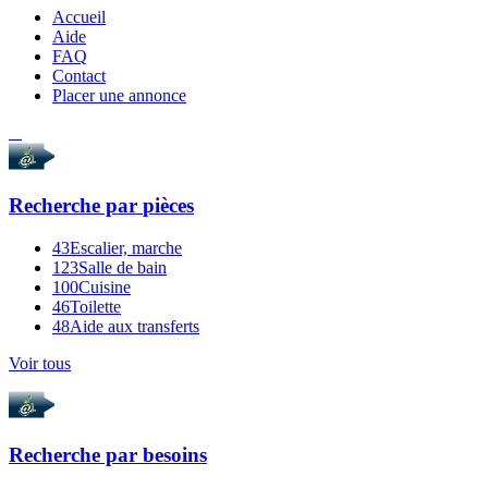
Accueil
Aide
FAQ
Contact
Placer une annonce
Recherche par
pièces
43
Escalier, marche
123
Salle de bain
100
Cuisine
46
Toilette
48
Aide aux transferts
Voir tous
Recherche par
besoins