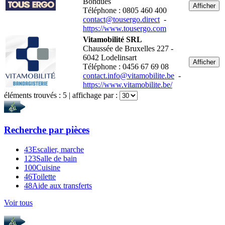
Bondues
Afficher
Téléphone : 0805 460 400
contact@tousergo.direct
-
https://www.tousergo.com
Vitamobilité SRL
Chaussée de Bruxelles 227 -
6042 Lodelinsart
Afficher
Téléphone : 0456 67 69 08
contact.info@vitamobilite.be
-
https://www.vitamobilite.be/
éléments trouvés :
5
| affichage par :
Recherche par
pièces
43
Escalier, marche
123
Salle de bain
100
Cuisine
46
Toilette
48
Aide aux transferts
Voir tous