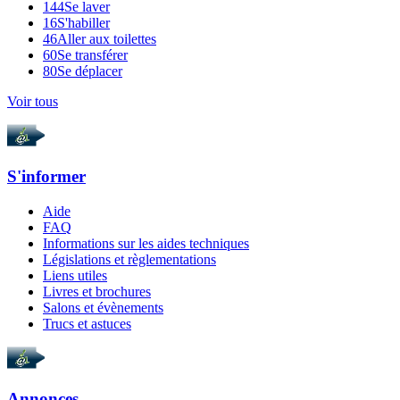
144
Se laver
16
S'habiller
46
Aller aux toilettes
60
Se transférer
80
Se déplacer
Voir tous
S'informer
Aide
FAQ
Informations sur les aides techniques
Législations et règlementations
Liens utiles
Livres et brochures
Salons et évènements
Trucs et astuces
Annonces