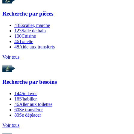
Recherche par
pièces
43
Escalier, marche
123
Salle de bain
100
Cuisine
46
Toilette
48
Aide aux transferts
Voir tous
Recherche par
besoins
144
Se laver
16
S'habiller
46
Aller aux toilettes
60
Se transférer
80
Se déplacer
Voir tous