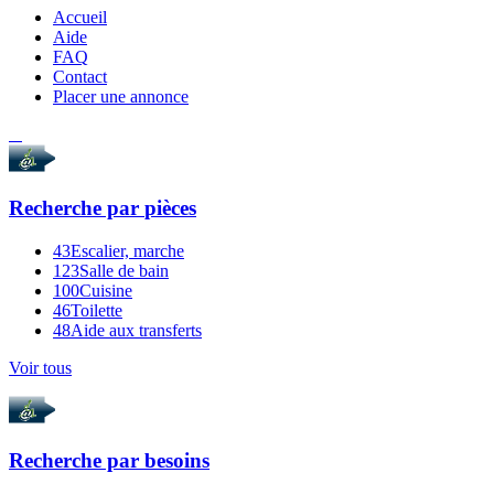
Accueil
Aide
FAQ
Contact
Placer une annonce
Recherche par
pièces
43
Escalier, marche
123
Salle de bain
100
Cuisine
46
Toilette
48
Aide aux transferts
Voir tous
Recherche par
besoins