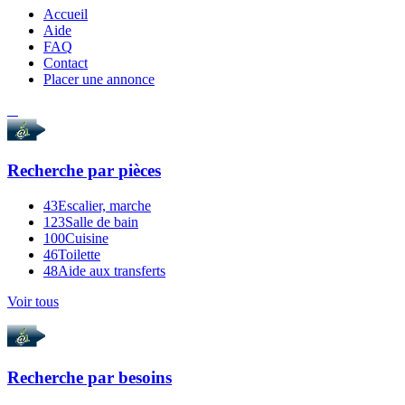
Accueil
Aide
FAQ
Contact
Placer une annonce
Recherche par
pièces
43
Escalier, marche
123
Salle de bain
100
Cuisine
46
Toilette
48
Aide aux transferts
Voir tous
Recherche par
besoins