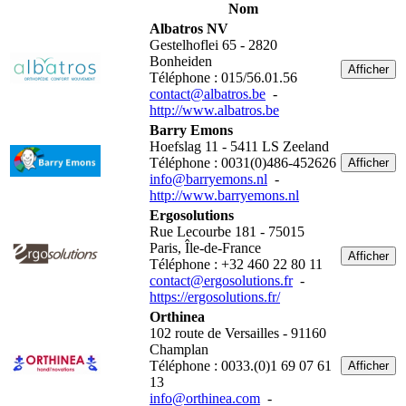
Nom
Albatros NV
Gestelhoflei 65 - 2820
Bonheiden
Afficher
Téléphone : 015/56.01.56
contact@albatros.be
-
http://www.albatros.be
Barry Emons
Hoefslag 11 - 5411 LS Zeeland
Téléphone : 0031(0)486-452626
Afficher
info@barryemons.nl
-
http://www.barryemons.nl
Ergosolutions
Rue Lecourbe 181 - 75015
Paris, Île-de-France
Afficher
Téléphone : +32 460 22 80 11
contact@ergosolutions.fr
-
https://ergosolutions.fr/
Orthinea
102 route de Versailles - 91160
Champlan
Téléphone : 0033.(0)1 69 07 61
Afficher
13
info@orthinea.com
-