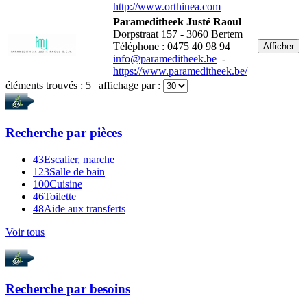
http://www.orthinea.com
Parameditheek Justé Raoul
Dorpstraat 157 - 3060 Bertem
Téléphone : 0475 40 98 94
Afficher
info@parameditheek.be
-
https://www.parameditheek.be/
éléments trouvés :
5
| affichage par :
Recherche par
pièces
43
Escalier, marche
123
Salle de bain
100
Cuisine
46
Toilette
48
Aide aux transferts
Voir tous
Recherche par
besoins