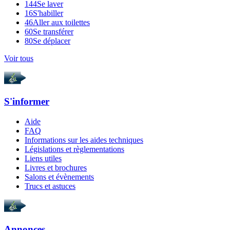
144
Se laver
16
S'habiller
46
Aller aux toilettes
60
Se transférer
80
Se déplacer
Voir tous
S'informer
Aide
FAQ
Informations sur les aides techniques
Législations et règlementations
Liens utiles
Livres et brochures
Salons et évènements
Trucs et astuces
Annonces