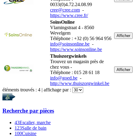
0033(0)4.72.24.08.99
cree@cree.com
-
https://www.cree.fr/
SoinsOnline
Vlamingstraat 4 - 8560
Wevelgem
Afficher
Téléphone : +32 (0) 56 964 956
info@soinsonline.be
-
https://www.soinsonline.be
Thuiszorgwinkels
Trouvez un magasin près de
chez vous -
Afficher
Téléphone : 015 28 61 18
info@goed.be
-
http://www.thuiszorgwinkel.be
éléments trouvés :
4
| affichage par :
Recherche par
pièces
43
Escalier, marche
123
Salle de bain
100
Cuisine