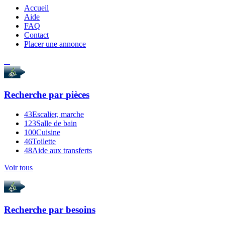
Accueil
Aide
FAQ
Contact
Placer une annonce
Recherche par
pièces
43
Escalier, marche
123
Salle de bain
100
Cuisine
46
Toilette
48
Aide aux transferts
Voir tous
Recherche par
besoins