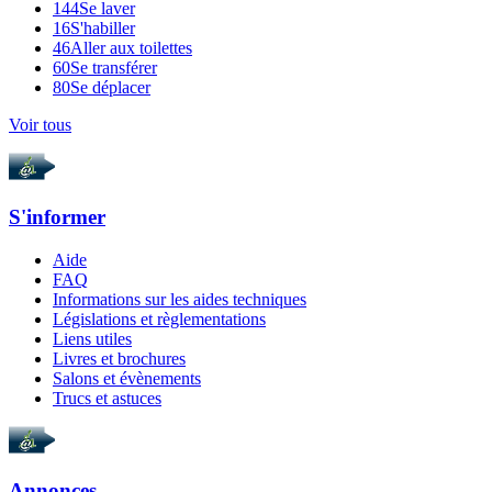
144
Se laver
16
S'habiller
46
Aller aux toilettes
60
Se transférer
80
Se déplacer
Voir tous
S'informer
Aide
FAQ
Informations sur les aides techniques
Législations et règlementations
Liens utiles
Livres et brochures
Salons et évènements
Trucs et astuces
Annonces