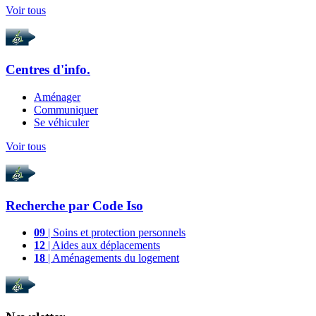
Voir tous
Centres d'info.
Aménager
Communiquer
Se véhiculer
Voir tous
Recherche par
Code Iso
09
| Soins et protection personnels
12
| Aides aux déplacements
18
| Aménagements du logement