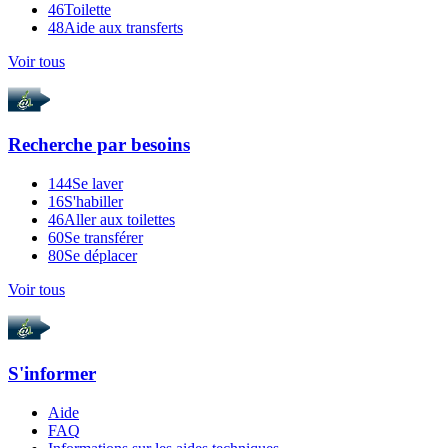
46
Toilette
48
Aide aux transferts
Voir tous
Recherche par
besoins
144
Se laver
16
S'habiller
46
Aller aux toilettes
60
Se transférer
80
Se déplacer
Voir tous
S'informer
Aide
FAQ