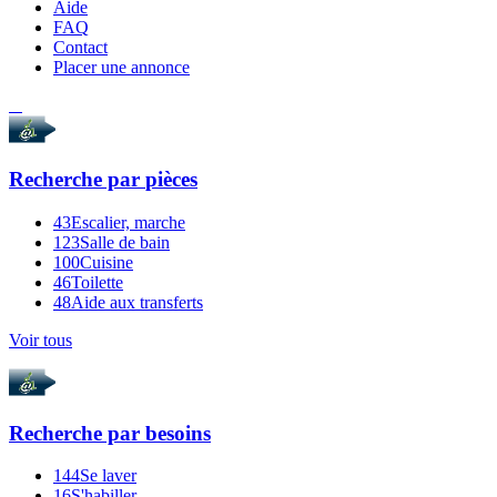
Aide
FAQ
Contact
Placer une annonce
Recherche par
pièces
43
Escalier, marche
123
Salle de bain
100
Cuisine
46
Toilette
48
Aide aux transferts
Voir tous
Recherche par
besoins
144
Se laver
16
S'habiller