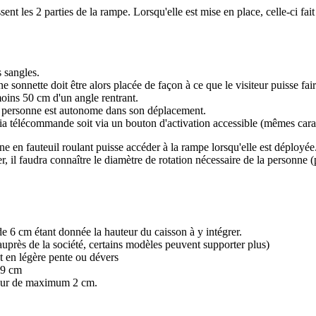
sent les 2 parties de la rampe. Lorsqu'elle est mise en place, celle-ci fai
 sangles.
sonnette doit être alors placée de façon à ce que le visiteur puisse fai
moins 50 cm d'un angle rentrant.
a personne est autonome dans son déplacement.
ia télécommande soit via un bouton d'activation accessible (mêmes carac
nne en fauteuil roulant puisse accéder à la rampe lorsqu'elle est déployée
 il faudra connaître le diamètre de rotation nécessaire de la personne (p
6 cm étant donnée la hauteur du caisson à y intégrer.
près de la société, certains modèles peuvent supporter plus)
est en légère pente ou dévers
 9 cm
sseur de maximum 2 cm.