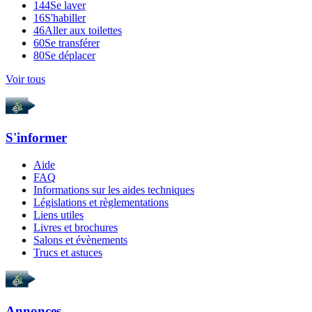
144
Se laver
16
S'habiller
46
Aller aux toilettes
60
Se transférer
80
Se déplacer
Voir tous
S'informer
Aide
FAQ
Informations sur les aides techniques
Législations et règlementations
Liens utiles
Livres et brochures
Salons et évènements
Trucs et astuces
Annonces