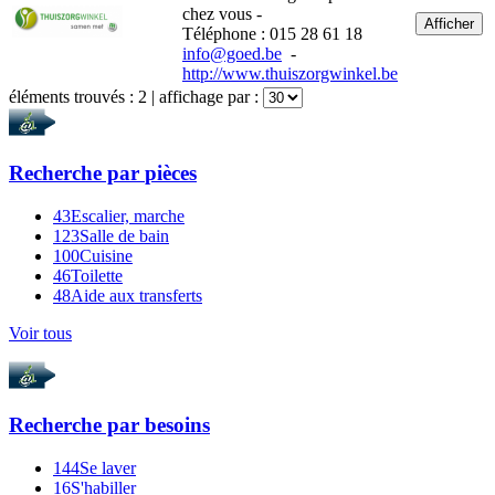
chez vous -
Afficher
Téléphone : 015 28 61 18
info@goed.be
-
http://www.thuiszorgwinkel.be
éléments trouvés :
2
| affichage par :
Recherche par
pièces
43
Escalier, marche
123
Salle de bain
100
Cuisine
46
Toilette
48
Aide aux transferts
Voir tous
Recherche par
besoins
144
Se laver
16
S'habiller