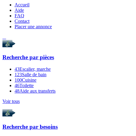
Accueil
Aide
FAQ
Contact
Placer une annonce
Recherche par
pièces
43
Escalier, marche
123
Salle de bain
100
Cuisine
46
Toilette
48
Aide aux transferts
Voir tous
Recherche par
besoins