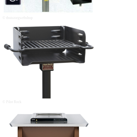
© thuiszorgwebshop
© Pilot Rock