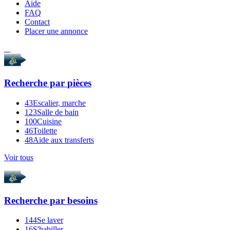
Aide
FAQ
Contact
Placer une annonce
Recherche par
pièces
43
Escalier, marche
123
Salle de bain
100
Cuisine
46
Toilette
48
Aide aux transferts
Voir tous
Recherche par
besoins
144
Se laver
16
S'habiller