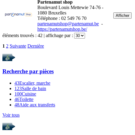
Partenamut shop
Boulevard Louis Mettewie 74-76 -
1080 Bruxelles
Afficher
Téléphone : 02 549 76 70
partenamutshop@partenamut.be
-
https://partenamutshop.be/
éléments trouvés :
42
| affichage par :
1
2
Suivante
Dernière
Recherche par
pièces
43
Escalier, marche
123
Salle de bain
100
Cuisine
46
Toilette
48
Aide aux transferts
Voir tous