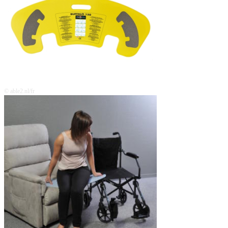
© able2.nl/fr