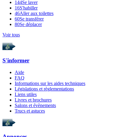
144
Se laver
16
S'habiller
46
Aller aux toilettes
60
Se transférer
80
Se déplacer
Voir tous
S'informer
Aide
FAQ
Informations sur les aides techniques
Législations et règlementations
Liens utiles
Livres et brochures
Salons et évènements
Trucs et astuces
Annonces