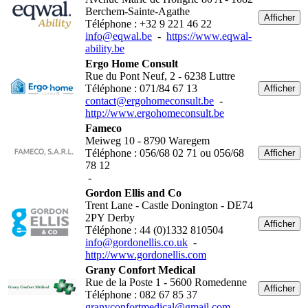
Berchem-Sainte-Agathe
Afficher
Téléphone : +32 9 221 46 22
info@eqwal.be
-
https://www.eqwal-
ability.be
Ergo Home Consult
Rue du Pont Neuf, 2 - 6238 Luttre
Téléphone : 071/84 67 13
Afficher
contact@ergohomeconsult.be
-
http://www.ergohomeconsult.be
Fameco
Meiweg 10 - 8790 Waregem
Téléphone : 056/68 02 71 ou 056/68
Afficher
78 12
-
Gordon Ellis and Co
Trent Lane - Castle Donington - DE74
2PY Derby
Afficher
Téléphone : 44 (0)1332 810504
info@gordonellis.co.uk
-
http://www.gordonellis.com
Grany Confort Medical
Rue de la Poste 1 - 5600 Romedenne
Afficher
Téléphone : 082 67 85 37
granyconfortmedical@gmail.com
-