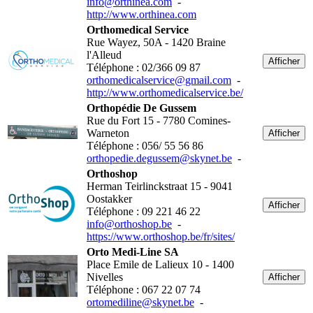
info@orthinea.com
-
http://www.orthinea.com
Orthomedical Service
Rue Wayez, 50A - 1420 Braine
l'Alleud
Afficher
Téléphone : 02/366 09 87
orthomedicalservice@gmail.com
-
http://www.orthomedicalservice.be/
Orthopédie De Gussem
Rue du Fort 15 - 7780 Comines-
Warneton
Afficher
Téléphone : 056/ 55 56 86
orthopedie.degussem@skynet.be
-
Orthoshop
Herman Teirlinckstraat 15 - 9041
Oostakker
Afficher
Téléphone : 09 221 46 22
info@orthoshop.be
-
https://www.orthoshop.be/fr/sites/
Orto Medi-Line SA
Place Emile de Lalieux 10 - 1400
Nivelles
Afficher
Téléphone : 067 22 07 74
ortomediline@skynet.be
-