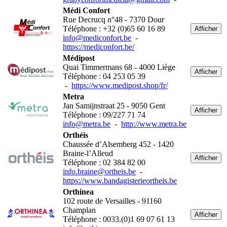
Médi Confort
Rue Decrucq n°48 - 7370 Dour
Téléphone : +32 (0)65 60 16 89
Afficher
info@mediconfort.be
-
https://mediconfort.be/
Médipost
Quai Timmermans 68 - 4000 Liège
Afficher
Téléphone : 04 253 05 39
-
https://www.medipost.shop/fr/
Metra
Jan Samijnstraat 25 - 9050 Gent
Afficher
Téléphone : 09/227 71 74
info@metra.be
-
http://www.metra.be
Orthéis
Chaussée d’Alsemberg 452 - 1420
Braine-l’Alleud
Afficher
Téléphone : 02 384 82 00
info.braine@ortheis.be
-
https://www.bandagisterieortheis.be
Orthinea
102 route de Versailles - 91160
Champlan
Afficher
Téléphone : 0033.(0)1 69 07 61 13