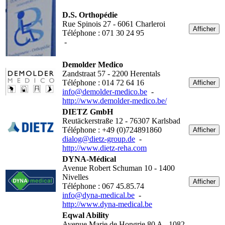
D.S. Orthopédie
Rue Spinois 27 - 6061 Charleroi
Afficher
Téléphone : 071 30 24 95
-
Demolder Medico
Zandstraat 57 - 2200 Herentals
Téléphone : 014 72 64 16
Afficher
info@demolder-medico.be
-
http://www.demolder-medico.be/
DIETZ GmbH
Reutäckerstraße 12 - 76307 Karlsbad
Téléphone : +49 (0)724891860
Afficher
dialog@dietz-group.de
-
http://www.dietz-reha.com
DYNA-Médical
Avenue Robert Schuman 10 - 1400
Nivelles
Afficher
Téléphone : 067 45.85.74
info@dyna-medical.be
-
http://www.dyna-medical.be
Eqwal Ability
Avenue Marie de Hongrie 80 A - 1082