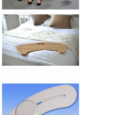
© www.ergohomeconsult.be
© www.advys.be/fr