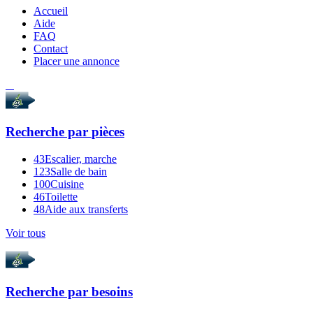
Accueil
Aide
FAQ
Contact
Placer une annonce
Recherche par
pièces
43
Escalier, marche
123
Salle de bain
100
Cuisine
46
Toilette
48
Aide aux transferts
Voir tous
Recherche par
besoins