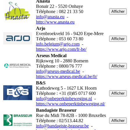
Anasta
Bonair 22 - 5520 Onhaye
Téléphone : 082 21 33 50
Afficher
info@anasta.eu
-
http://www.anasta.eu
Arjo
Evenbroekveld 16 - 9420 Erpe-Mere
Téléphone : 053 60 73 80
Afficher
info.belgium@arjo.com
-
https://www.arjo.com/fr-be/
Arseus Medical
Rijksweg 10 - 2880 Bornem
Téléphone : 0800/76 777
Afficher
info@arseus-medical.be
-
https://www.arseus-medical.be/fr/
B&S
Kathodeweg 5 - 1627 LK Hoorn
Téléphone : +31 (0)85 0717 600
Afficher
info@onbeperktinbeweging.nl
-
https://www.onbeperktinbeweging.nl/
Bandagiste Brasseur
Rue du Midi 78-82B - 1000 Bruxelles
Téléphone : 02/513.44.82
Afficher
info@bandagiste-brasseur.be
-