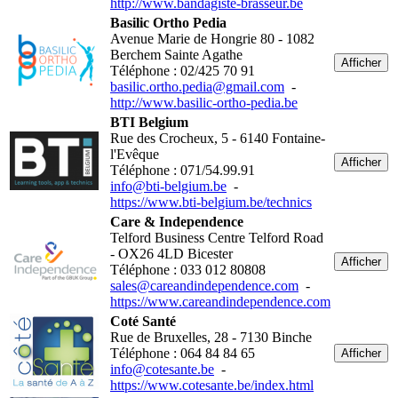
http://www.bandagiste-brasseur.be
Basilic Ortho Pedia
Avenue Marie de Hongrie 80 - 1082
Berchem Sainte Agathe
Afficher
Téléphone : 02/425 70 91
basilic.ortho.pedia@gmail.com
-
http://www.basilic-ortho-pedia.be
BTI Belgium
Rue des Crocheux, 5 - 6140 Fontaine-
l'Evêque
Afficher
Téléphone : 071/54.99.91
info@bti-belgium.be
-
https://www.bti-belgium.be/technics
Care & Independence
Telford Business Centre Telford Road
- OX26 4LD Bicester
Afficher
Téléphone : 033 012 80808
sales@careandindependence.com
-
https://www.careandindependence.com
Coté Santé
Rue de Bruxelles, 28 - 7130 Binche
Téléphone : 064 84 84 65
Afficher
info@cotesante.be
-
https://www.cotesante.be/index.html