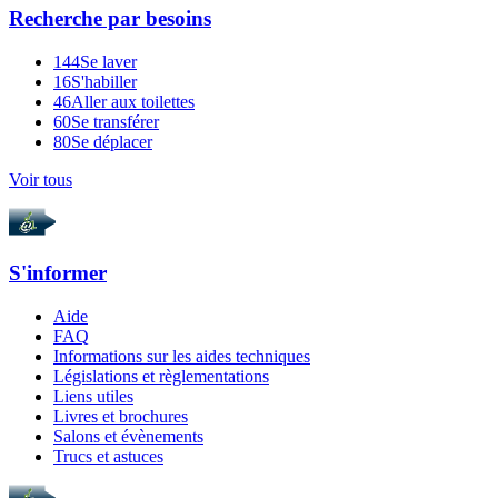
Recherche par
besoins
144
Se laver
16
S'habiller
46
Aller aux toilettes
60
Se transférer
80
Se déplacer
Voir tous
S'informer
Aide
FAQ
Informations sur les aides techniques
Législations et règlementations
Liens utiles
Livres et brochures
Salons et évènements
Trucs et astuces