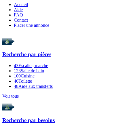
Accueil
Aide
FAQ
Contact
Placer une annonce
Recherche par
pièces
43
Escalier, marche
123
Salle de bain
100
Cuisine
46
Toilette
48
Aide aux transferts
Voir tous
Recherche par
besoins