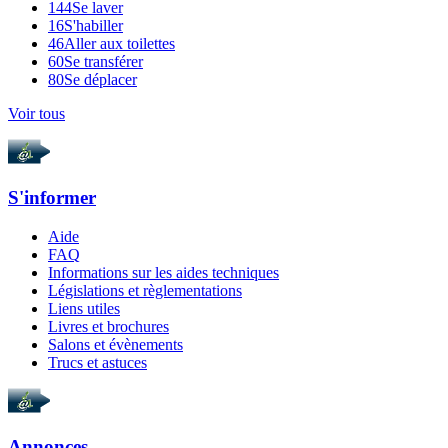
144
Se laver
16
S'habiller
46
Aller aux toilettes
60
Se transférer
80
Se déplacer
Voir tous
S'informer
Aide
FAQ
Informations sur les aides techniques
Législations et règlementations
Liens utiles
Livres et brochures
Salons et évènements
Trucs et astuces
Annonces