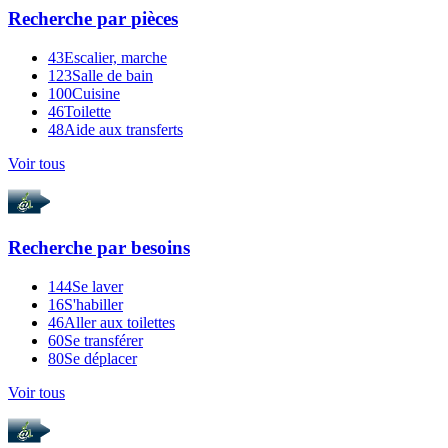
Recherche par
pièces
43
Escalier, marche
123
Salle de bain
100
Cuisine
46
Toilette
48
Aide aux transferts
Voir tous
Recherche par
besoins
144
Se laver
16
S'habiller
46
Aller aux toilettes
60
Se transférer
80
Se déplacer
Voir tous