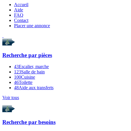
Accueil
Aide
FAQ
Contact
Placer une annonce
Recherche par
pièces
43
Escalier, marche
123
Salle de bain
100
Cuisine
46
Toilette
48
Aide aux transferts
Voir tous
Recherche par
besoins