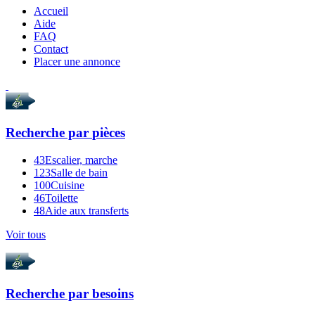
Accueil
Aide
FAQ
Contact
Placer une annonce
Recherche par
pièces
43
Escalier, marche
123
Salle de bain
100
Cuisine
46
Toilette
48
Aide aux transferts
Voir tous
Recherche par
besoins