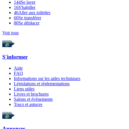
144
Se laver
16
S'habiller
46
Aller aux toilettes
60
Se transférer
80
Se déplacer
Voir tous
S'informer
Aide
FAQ
Informations sur les aides techniques
Législations et règlementations
Liens utiles
Livres et brochures
Salons et évènements
Trucs et astuces
Annonces