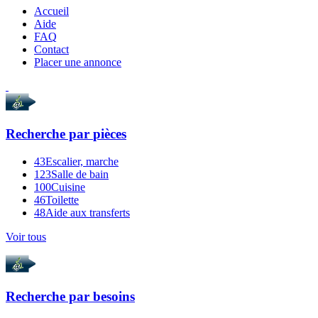
Accueil
Aide
FAQ
Contact
Placer une annonce
Recherche par
pièces
43
Escalier, marche
123
Salle de bain
100
Cuisine
46
Toilette
48
Aide aux transferts
Voir tous
Recherche par
besoins