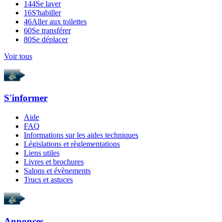
144
Se laver
16
S'habiller
46
Aller aux toilettes
60
Se transférer
80
Se déplacer
Voir tous
S'informer
Aide
FAQ
Informations sur les aides techniques
Législations et règlementations
Liens utiles
Livres et brochures
Salons et évènements
Trucs et astuces
Annonces