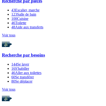
Recherche par
pièces
43
Escalier, marche
123
Salle de bain
100
Cuisine
46
Toilette
48
Aide aux transferts
Voir tous
Recherche par
besoins
144
Se laver
16
S'habiller
46
Aller aux toilettes
60
Se transférer
80
Se déplacer
Voir tous