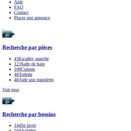
Aide
FAQ
Contact
Placer une annonce
Recherche par
pièces
43
Escalier, marche
123
Salle de bain
100
Cuisine
46
Toilette
48
Aide aux transferts
Voir tous
Recherche par
besoins
144
Se laver
16
S'habiller