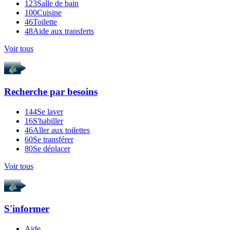
123
Salle de bain
100
Cuisine
46
Toilette
48
Aide aux transferts
Voir tous
Recherche par
besoins
144
Se laver
16
S'habiller
46
Aller aux toilettes
60
Se transférer
80
Se déplacer
Voir tous
S'informer
Aide