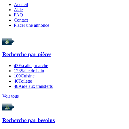
Accueil
Aide
FAQ
Contact
Placer une annonce
Recherche par
pièces
43
Escalier, marche
123
Salle de bain
100
Cuisine
46
Toilette
48
Aide aux transferts
Voir tous
Recherche par
besoins