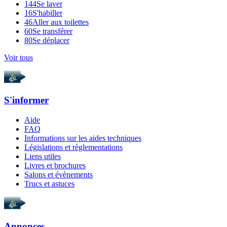
144
Se laver
16
S'habiller
46
Aller aux toilettes
60
Se transférer
80
Se déplacer
Voir tous
S'informer
Aide
FAQ
Informations sur les aides techniques
Législations et règlementations
Liens utiles
Livres et brochures
Salons et évènements
Trucs et astuces
Annonces