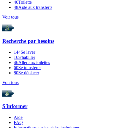
46
Toilette
48
Aide aux transferts
Voir tous
Recherche par
besoins
144
Se laver
16
S'habiller
46
Aller aux toilettes
60
Se transférer
80
Se déplacer
Voir tous
S'informer
Aide
FAQ
Informations sur les aides techniques