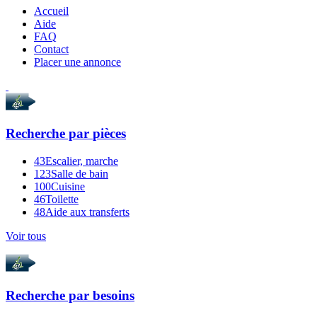
Accueil
Aide
FAQ
Contact
Placer une annonce
Recherche par
pièces
43
Escalier, marche
123
Salle de bain
100
Cuisine
46
Toilette
48
Aide aux transferts
Voir tous
Recherche par
besoins