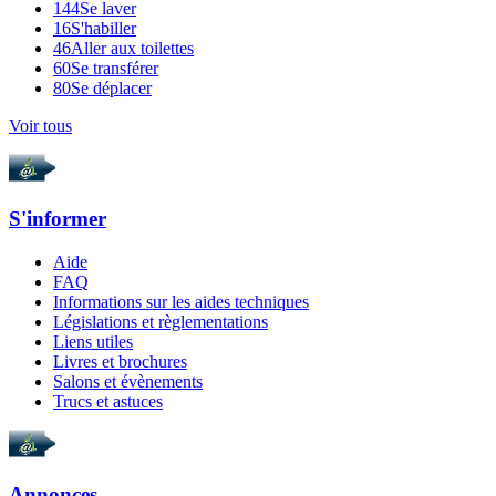
144
Se laver
16
S'habiller
46
Aller aux toilettes
60
Se transférer
80
Se déplacer
Voir tous
S'informer
Aide
FAQ
Informations sur les aides techniques
Législations et règlementations
Liens utiles
Livres et brochures
Salons et évènements
Trucs et astuces
Annonces