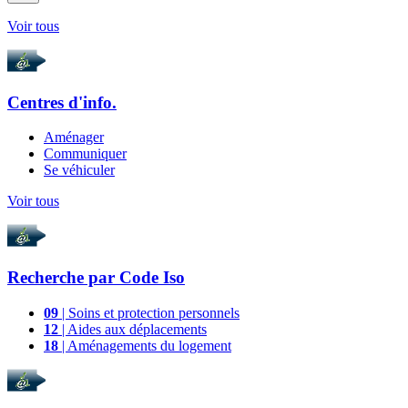
Voir tous
Centres d'info.
Aménager
Communiquer
Se véhiculer
Voir tous
Recherche par
Code Iso
09
| Soins et protection personnels
12
| Aides aux déplacements
18
| Aménagements du logement