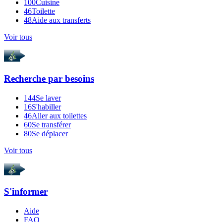
100
Cuisine
46
Toilette
48
Aide aux transferts
Voir tous
Recherche par
besoins
144
Se laver
16
S'habiller
46
Aller aux toilettes
60
Se transférer
80
Se déplacer
Voir tous
S'informer
Aide
FAQ