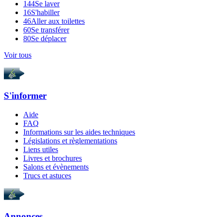
144
Se laver
16
S'habiller
46
Aller aux toilettes
60
Se transférer
80
Se déplacer
Voir tous
S'informer
Aide
FAQ
Informations sur les aides techniques
Législations et règlementations
Liens utiles
Livres et brochures
Salons et évènements
Trucs et astuces
Annonces