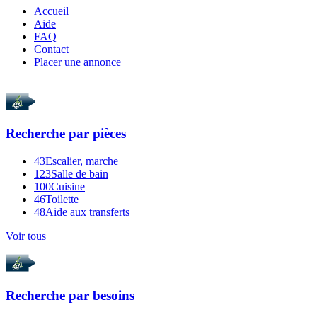
Accueil
Aide
FAQ
Contact
Placer une annonce
Recherche par
pièces
43
Escalier, marche
123
Salle de bain
100
Cuisine
46
Toilette
48
Aide aux transferts
Voir tous
Recherche par
besoins