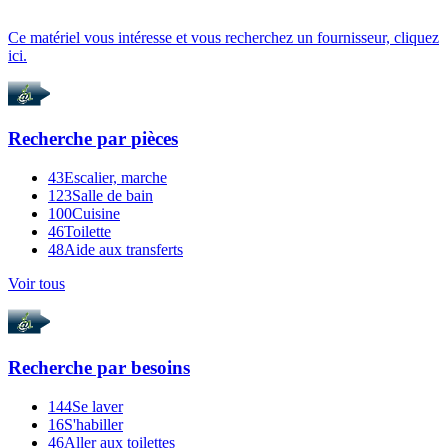
Ce matériel vous intéresse et vous recherchez un fournisseur, cliquez
ici.
Recherche par
pièces
43
Escalier, marche
123
Salle de bain
100
Cuisine
46
Toilette
48
Aide aux transferts
Voir tous
Recherche par
besoins
144
Se laver
16
S'habiller
46
Aller aux toilettes