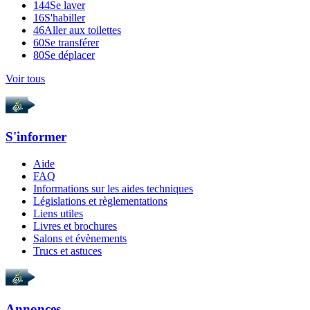
144
Se laver
16
S'habiller
46
Aller aux toilettes
60
Se transférer
80
Se déplacer
Voir tous
S'informer
Aide
FAQ
Informations sur les aides techniques
Législations et règlementations
Liens utiles
Livres et brochures
Salons et évènements
Trucs et astuces
Annonces