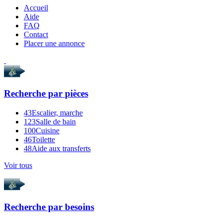
Accueil
Aide
FAQ
Contact
Placer une annonce
Recherche par
pièces
43
Escalier, marche
123
Salle de bain
100
Cuisine
46
Toilette
48
Aide aux transferts
Voir tous
Recherche par
besoins