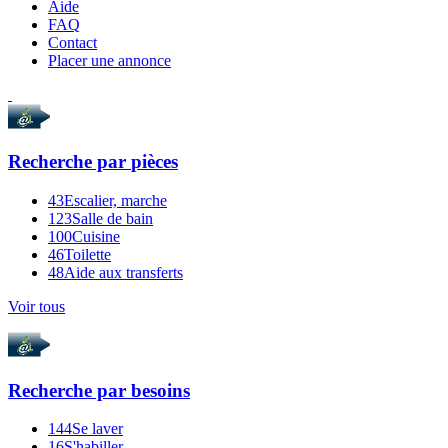
Aide
FAQ
Contact
Placer une annonce
Recherche par
pièces
43
Escalier, marche
123
Salle de bain
100
Cuisine
46
Toilette
48
Aide aux transferts
Voir tous
Recherche par
besoins
144
Se laver
16
S'habiller