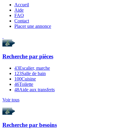
Accueil
Aide
FAQ
Contact
Placer une annonce
Recherche par
pièces
43
Escalier, marche
123
Salle de bain
100
Cuisine
46
Toilette
48
Aide aux transferts
Voir tous
Recherche par
besoins