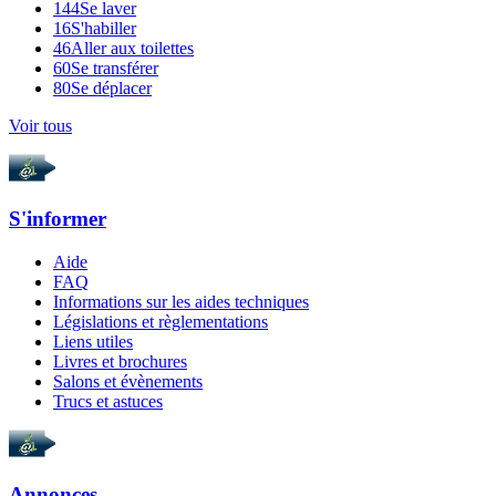
144
Se laver
16
S'habiller
46
Aller aux toilettes
60
Se transférer
80
Se déplacer
Voir tous
S'informer
Aide
FAQ
Informations sur les aides techniques
Législations et règlementations
Liens utiles
Livres et brochures
Salons et évènements
Trucs et astuces
Annonces