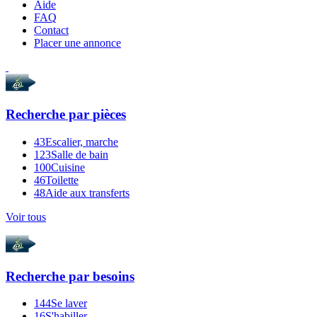
Aide
FAQ
Contact
Placer une annonce
Recherche par
pièces
43
Escalier, marche
123
Salle de bain
100
Cuisine
46
Toilette
48
Aide aux transferts
Voir tous
Recherche par
besoins
144
Se laver
16
S'habiller