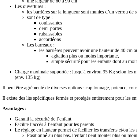
une largeur de 60 à 90 cm
Les ouvertures :
les barrières sur la longueur sont munies d’un verrou de s
sont de type :
coulissantes
demi-portes
rabaissables
accordéons
Les barreaux :
les barrières peuvent avoir une hauteur de 40 cm o
agitation plus ou moins importante,
simple sécurité pour les enfants dont au mo
Charge maximale supportée : jusqu'à environ 95 Kg selon les mo
(env. 135 kg)
Il peut être agrémenté de diverses options : capitonnage, potence, couss
Il existe des lits spécifiques fermés et protégés entièrement pour les en
Avantages :
Garanti la sécurité de l’enfant
Facilite l’accès à l’enfant pour les parents
Le réglage en hauteur permet de faciliter les transferts et/ou les s
Positionné au plus bas, l’enfant peut monter plus ou moins