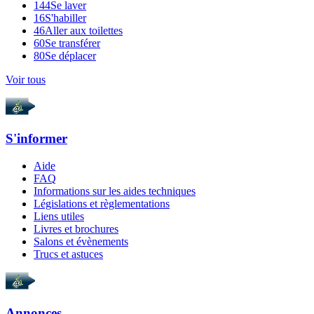
144
Se laver
16
S'habiller
46
Aller aux toilettes
60
Se transférer
80
Se déplacer
Voir tous
S'informer
Aide
FAQ
Informations sur les aides techniques
Législations et règlementations
Liens utiles
Livres et brochures
Salons et évènements
Trucs et astuces
Annonces