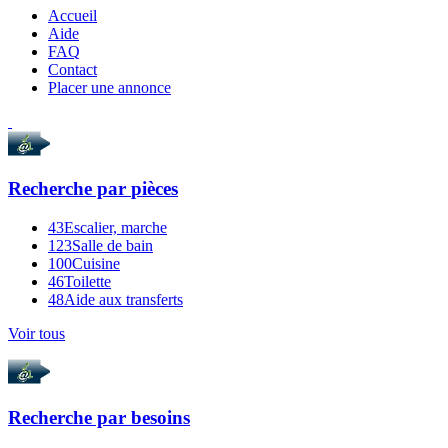
Accueil
Aide
FAQ
Contact
Placer une annonce
Recherche par
pièces
43
Escalier, marche
123
Salle de bain
100
Cuisine
46
Toilette
48
Aide aux transferts
Voir tous
Recherche par
besoins