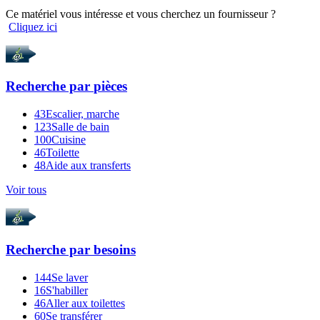
Ce matériel vous intéresse et vous cherchez un fournisseur ?
Cliquez ici
Recherche par
pièces
43
Escalier, marche
123
Salle de bain
100
Cuisine
46
Toilette
48
Aide aux transferts
Voir tous
Recherche par
besoins
144
Se laver
16
S'habiller
46
Aller aux toilettes
60
Se transférer