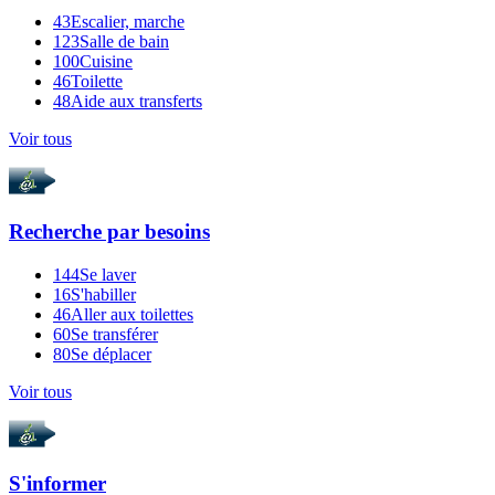
43
Escalier, marche
123
Salle de bain
100
Cuisine
46
Toilette
48
Aide aux transferts
Voir tous
Recherche par
besoins
144
Se laver
16
S'habiller
46
Aller aux toilettes
60
Se transférer
80
Se déplacer
Voir tous
S'informer