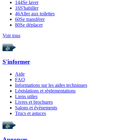
144
Se laver
16
S'habiller
46
Aller aux toilettes
60
Se transférer
80
Se déplacer
Voir tous
S'informer
Aide
FAQ
Informations sur les aides techniques
Législations et règlementations
Liens utiles
Livres et brochures
Salons et évènements
Trucs et astuces
Annonces