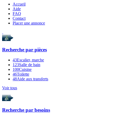
Accueil
Aide
FAQ
Contact
Placer une annonce
Recherche par
pièces
43
Escalier, marche
123
Salle de bain
100
Cuisine
46
Toilette
48
Aide aux transferts
Voir tous
Recherche par
besoins