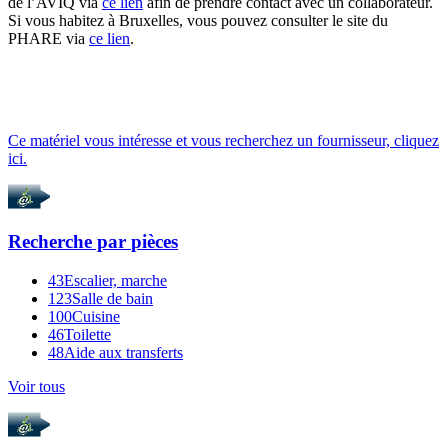
de l’AVIQ via
ce lien
afin de prendre contact avec un collaborateur.
Si vous habitez à Bruxelles, vous pouvez consulter le site du
PHARE via
ce lien
.
Ce matériel vous intéresse et vous recherchez un fournisseur, cliquez
ici.
Recherche par
pièces
43
Escalier, marche
123
Salle de bain
100
Cuisine
46
Toilette
48
Aide aux transferts
Voir tous