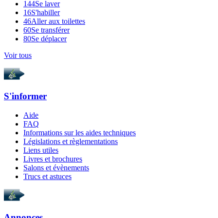
144
Se laver
16
S'habiller
46
Aller aux toilettes
60
Se transférer
80
Se déplacer
Voir tous
S'informer
Aide
FAQ
Informations sur les aides techniques
Législations et règlementations
Liens utiles
Livres et brochures
Salons et évènements
Trucs et astuces
Annonces