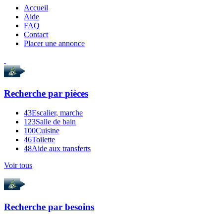
Accueil
Aide
FAQ
Contact
Placer une annonce
Recherche par
pièces
43
Escalier, marche
123
Salle de bain
100
Cuisine
46
Toilette
48
Aide aux transferts
Voir tous
Recherche par
besoins