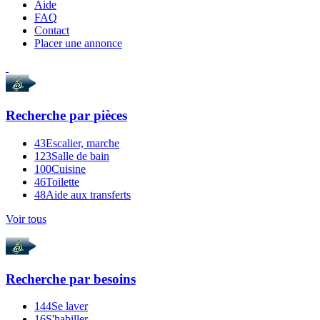
Aide
FAQ
Contact
Placer une annonce
Recherche par
pièces
43
Escalier, marche
123
Salle de bain
100
Cuisine
46
Toilette
48
Aide aux transferts
Voir tous
Recherche par
besoins
144
Se laver
16
S'habiller