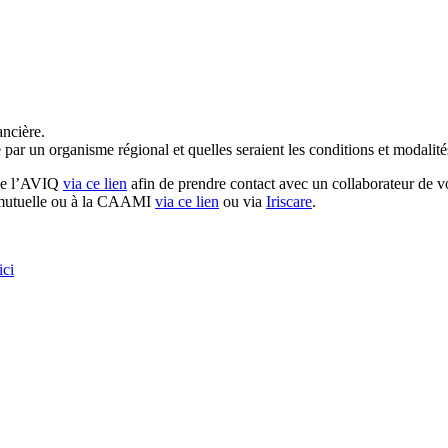
ancière.
 par un organisme régional et quelles seraient les conditions et modalité
 de l’AVIQ
via
ce lien
afin
de prendre contact avec un collaborateur de vo
e mutuelle ou à la CAAMI
via ce lien
ou via
Iriscare
.
ici