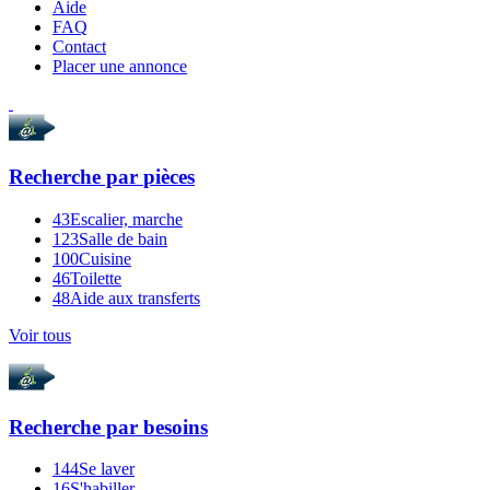
Aide
FAQ
Contact
Placer une annonce
Recherche par
pièces
43
Escalier, marche
123
Salle de bain
100
Cuisine
46
Toilette
48
Aide aux transferts
Voir tous
Recherche par
besoins
144
Se laver
16
S'habiller