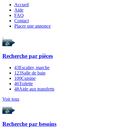
Accueil
Aide
FAQ
Contact
Placer une annonce
Recherche par
pièces
43
Escalier, marche
123
Salle de bain
100
Cuisine
46
Toilette
48
Aide aux transferts
Voir tous
Recherche par
besoins