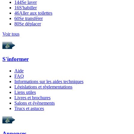
144
Se laver
16
S'habiller
46
Aller aux toilettes
60
Se transférer
80
Se déplacer
Voir tous
S'informer
Aide
FAQ
Informations sur les aides techniques
Législations et règlementations
Liens utiles
Livres et brochures
Salons et évènements
Trucs et astuces
Annonces