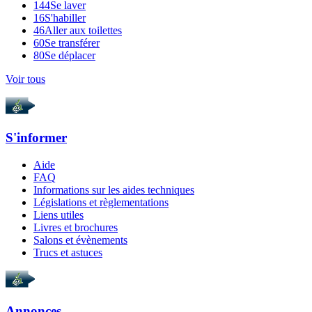
144
Se laver
16
S'habiller
46
Aller aux toilettes
60
Se transférer
80
Se déplacer
Voir tous
S'informer
Aide
FAQ
Informations sur les aides techniques
Législations et règlementations
Liens utiles
Livres et brochures
Salons et évènements
Trucs et astuces
Annonces