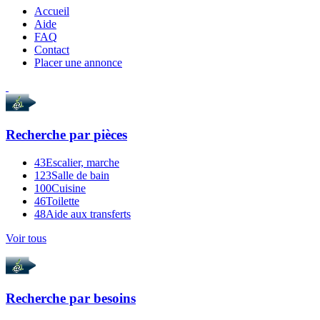
Accueil
Aide
FAQ
Contact
Placer une annonce
Recherche par
pièces
43
Escalier, marche
123
Salle de bain
100
Cuisine
46
Toilette
48
Aide aux transferts
Voir tous
Recherche par
besoins