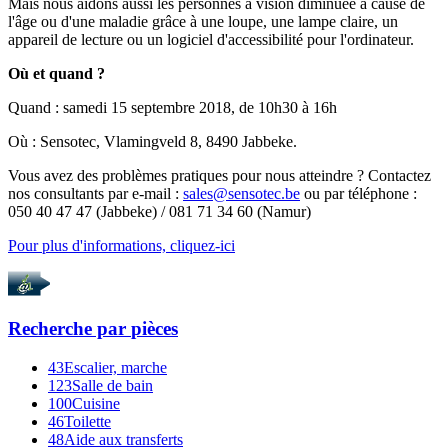
Mais nous aidons aussi les personnes à vision diminuée à cause de
l'âge ou d'une maladie grâce à une loupe, une lampe claire, un
appareil de lecture ou un logiciel d'accessibilité pour l'ordinateur.
Où et quand ?
Quand : samedi 15 septembre 2018, de 10h30 à 16h
Où : Sensotec, Vlamingveld 8, 8490 Jabbeke.
Vous avez des problèmes pratiques pour nous atteindre ? Contactez
nos consultants par e-mail :
sales@sensotec.be
ou par téléphone :
050 40 47 47 (Jabbeke) / 081 71 34 60 (Namur)
Pour plus d'informations, cliquez-ici
Recherche par
pièces
43
Escalier, marche
123
Salle de bain
100
Cuisine
46
Toilette
48
Aide aux transferts