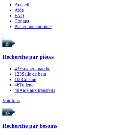
Accueil
Aide
FAQ
Contact
Placer une annonce
Recherche par
pièces
43
Escalier, marche
123
Salle de bain
100
Cuisine
46
Toilette
48
Aide aux transferts
Voir tous
Recherche par
besoins