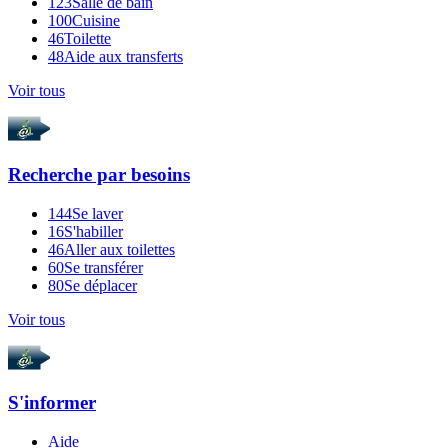
123
Salle de bain
100
Cuisine
46
Toilette
48
Aide aux transferts
Voir tous
Recherche par
besoins
144
Se laver
16
S'habiller
46
Aller aux toilettes
60
Se transférer
80
Se déplacer
Voir tous
S'informer
Aide