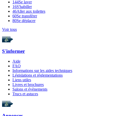
144
Se laver
16
S'habiller
46
Aller aux toilettes
60
Se transférer
80
Se déplacer
Voir tous
S'informer
Aide
FAQ
Informations sur les aides techniques
Législations et règlementations
Liens utiles
Livres et brochures
Salons et évènements
Trucs et astuces
Annonces