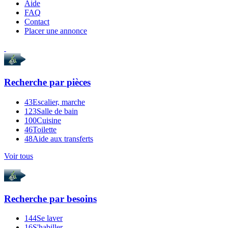
Aide
FAQ
Contact
Placer une annonce
Recherche par
pièces
43
Escalier, marche
123
Salle de bain
100
Cuisine
46
Toilette
48
Aide aux transferts
Voir tous
Recherche par
besoins
144
Se laver
16
S'habiller