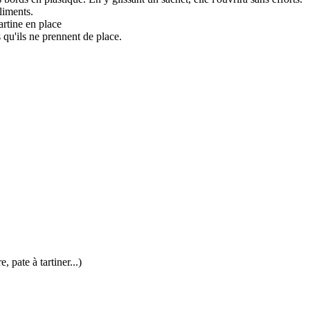
liments.
artine en place
qu'ils ne prennent de place.
, pate à tartiner...)