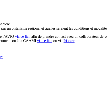
ancière.
 par un organisme régional et quelles seraient les conditions et modalité
 de l’AVIQ
via ce lien
afin
de prendre contact avec un collaborateur de vo
e mutuelle ou à la CAAMI
via ce lien
ou via
Iriscare
.
ici