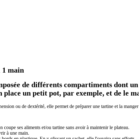
à 1 main
omposée de différents compartiments dont un p
 place un petit pot, par exemple, et de le 
réhension ou de dextérité, elle permet de préparer une tartine et la mange
n coupe ses aliments et/ou tartine sans avoir à maintenir le plateau.
vrir à une main.
 bords en plastique. En y glissant un sachet, elle l'ouvrira sans efforts.