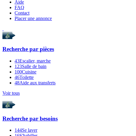
Aide
FAQ
Contact
Placer une annonce
Recherche par
pièces
43
Escalier, marche
123
Salle de bain
100
Cuisine
46
Toilette
48
Aide aux transferts
Voir tous
Recherche par
besoins
144
Se laver
16
S'habiller