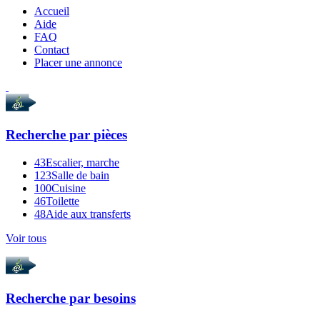
Accueil
Aide
FAQ
Contact
Placer une annonce
Recherche par
pièces
43
Escalier, marche
123
Salle de bain
100
Cuisine
46
Toilette
48
Aide aux transferts
Voir tous
Recherche par
besoins