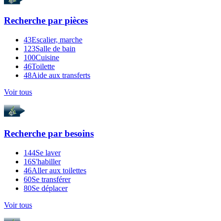
Recherche par
pièces
43
Escalier, marche
123
Salle de bain
100
Cuisine
46
Toilette
48
Aide aux transferts
Voir tous
Recherche par
besoins
144
Se laver
16
S'habiller
46
Aller aux toilettes
60
Se transférer
80
Se déplacer
Voir tous