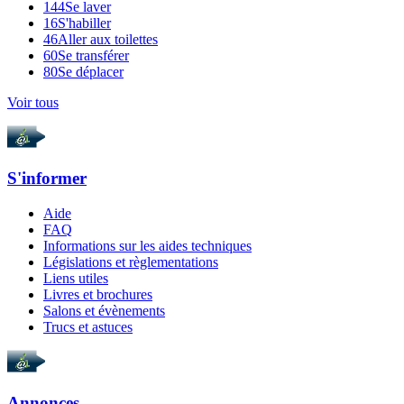
144
Se laver
16
S'habiller
46
Aller aux toilettes
60
Se transférer
80
Se déplacer
Voir tous
S'informer
Aide
FAQ
Informations sur les aides techniques
Législations et règlementations
Liens utiles
Livres et brochures
Salons et évènements
Trucs et astuces
Annonces