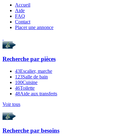
Accueil
Aide
FAQ
Contact
Placer une annonce
Recherche par
pièces
43
Escalier, marche
123
Salle de bain
100
Cuisine
46
Toilette
48
Aide aux transferts
Voir tous
Recherche par
besoins