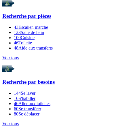
Recherche par
pièces
43
Escalier, marche
123
Salle de bain
100
Cuisine
46
Toilette
48
Aide aux transferts
Voir tous
Recherche par
besoins
144
Se laver
16
S'habiller
46
Aller aux toilettes
60
Se transférer
80
Se déplacer
Voir tous