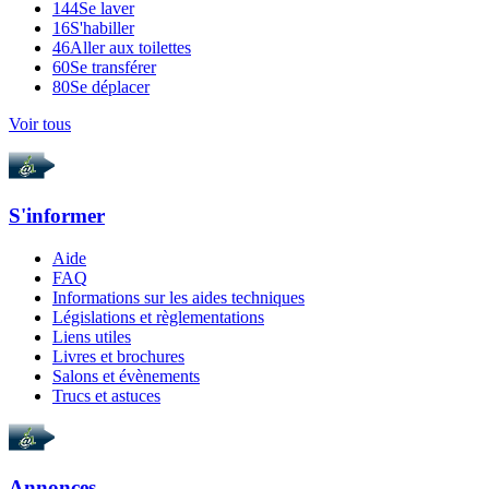
144
Se laver
16
S'habiller
46
Aller aux toilettes
60
Se transférer
80
Se déplacer
Voir tous
S'informer
Aide
FAQ
Informations sur les aides techniques
Législations et règlementations
Liens utiles
Livres et brochures
Salons et évènements
Trucs et astuces
Annonces