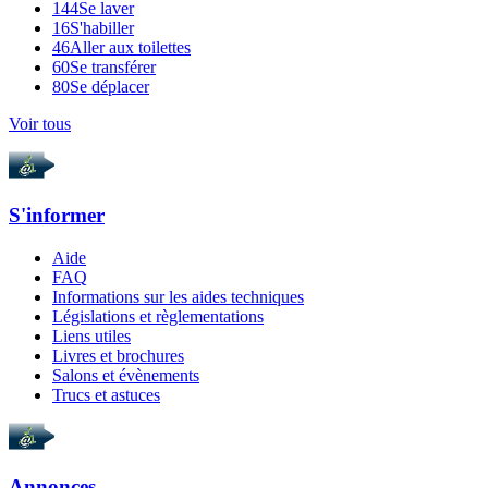
144
Se laver
16
S'habiller
46
Aller aux toilettes
60
Se transférer
80
Se déplacer
Voir tous
S'informer
Aide
FAQ
Informations sur les aides techniques
Législations et règlementations
Liens utiles
Livres et brochures
Salons et évènements
Trucs et astuces
Annonces