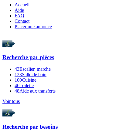
Accueil
Aide
FAQ
Contact
Placer une annonce
Recherche par
pièces
43
Escalier, marche
123
Salle de bain
100
Cuisine
46
Toilette
48
Aide aux transferts
Voir tous
Recherche par
besoins