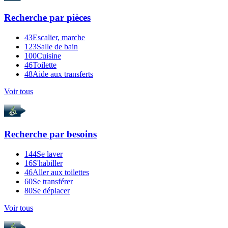
Recherche par
pièces
43
Escalier, marche
123
Salle de bain
100
Cuisine
46
Toilette
48
Aide aux transferts
Voir tous
Recherche par
besoins
144
Se laver
16
S'habiller
46
Aller aux toilettes
60
Se transférer
80
Se déplacer
Voir tous